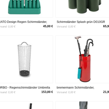
ATO Design Regen-Schirmständer,
Schirmständer Splash grün D010GR
bust, rutschfest und platzsparend,
45,00 €
65,9
rsand:
0,00 €
Versand:
0,00 €
eignet für 8 Stockschirme, grün
RBO - Regenschirmständer Umbrella
bremermann Schirmständer,
n, Edelstahl
Regenschirmständer, Schirmhalter (Rot
153,00 €
21,9
rsand:
0,00 €
Versand:
0,00 €