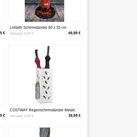
Livitat® Schirmständer 60 x 35 cm
Regenschirmständer Hydrant Vintage
5 €
48,99 €
Versand:
0,00 €
Blech Metall LV5059
COSTWAY Regenschirmständer Metall,
)
Schirmständer quadratisch, Schirmhalter
5 €
39,99 €
Versand:
0,00 €
mit 2 Haken, 19 x 19 x 50 cm, Farbewahl
(Weiß)