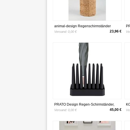
animal-design Regenschirmständer
PR
ro
23,96 €
Versand:
0,00 €
Ve
ge
PRATO Design Regen-Schirmständer,
KO
robust, rutschfest und platzsparend,
Bi
45,00 €
Versand:
0,00 €
Ve
geeignet für 8 Stockschirme, schwarz