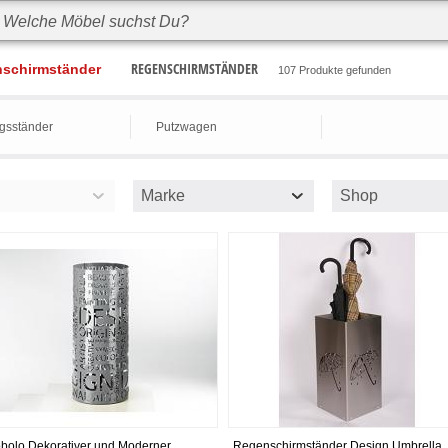
REGENSCHIRMSTÄNDER
schirmständer
107 Produkte gefunden
ngsständer
Putzwagen
Marke
Shop
bolo Dekorativer und Moderner
Regenschirmständer Design Umbrella