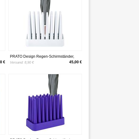
PRATO Design Regen-Schirmständer,
robust, rutschfest und platzsparend,
0 €
45,00 €
Versand:
8,90 €
geeignet für 8 Stockschirme, weiß