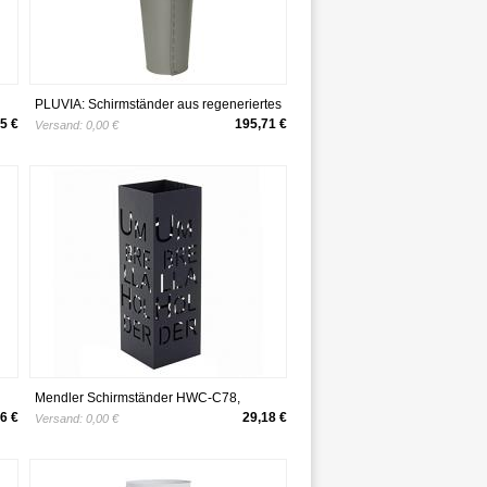
PLUVIA: Schirmständer aus regeneriertes
Leder, farbe Taubengrau,
5 €
195,71 €
Versand:
0,00 €
Regenschirmständer mit
23W
Wasserauffangschale, Hergestellt in Italy
by Limac Design
Mendler Schirmständer HWC-C78,
Regenschirmständer Schirmhalter
6 €
29,18 €
Versand:
0,00 €
Regenschirmhalter, quadratisch 55cm ~
Schrift, schwarz