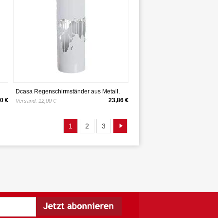
Dcasa Regenschirmständer aus Metall,
für Schränke, Aufbewahrung unter dem
0 €
23,86 €
Versand:
12,00 €
Regal, Artikel für Zuhause, Farbe
1
2
3