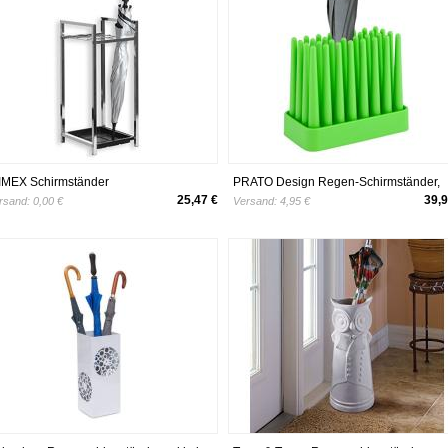
IMEX Schirmständer
PRATO Design Regen-Schirmständer,
genschirmständer Schirmhalter Nelia
robust, rutschfest und platzsparend,
25,47 €
39,9
rsand:
0,00 €
Versand:
4,95 €
tall Ständer
geeignet für 8 Stockschirme, lime