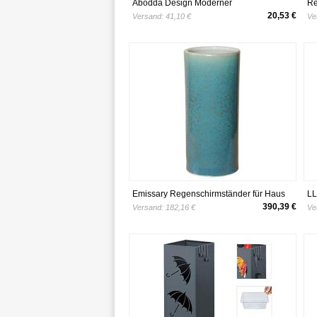
Abodda Design Moderner
Re
Regenschirmständer 17.80 Tall weiß
HB
20,53 €
Versand:
41,10 €
Ve
Sc
fü
Wa
Or
Emissary Regenschirmständer für Haus
LL
und Garten 20 H Crystal Bronze
Me
390,39 €
Versand:
182,16 €
Ve
Re
Pe
Sc