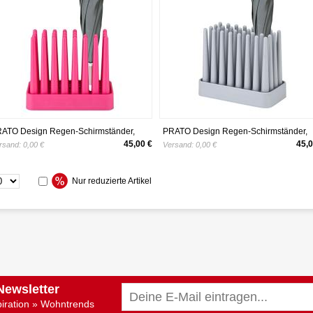
ATO Design Regen-Schirmständer,
PRATO Design Regen-Schirmständer,
bust, rutschfest und platzsparend,
robust, rutschfest und platzsparend,
45,00 €
45,0
rsand:
0,00 €
Versand:
0,00 €
eignet für 8 Stockschirme, pink
geeignet für 8 Stockschirme, grau
Nur reduzierte Artikel
Newsletter
piration » Wohntrends