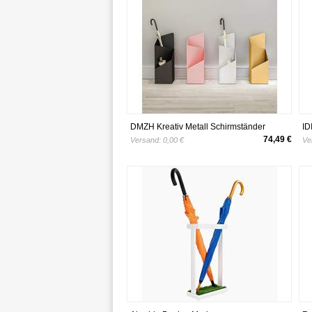
DMZH Kreativ Metall Schirmständer
ID
Regenschirmständer Schirmhalter
Re
74,49 €
Versand:
0,00 €
Ve
Haushalt Gestell HotellobbyLagerregal
Me
Aufbewahrungsfass schwarz,Black