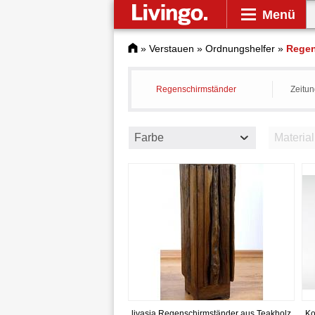
Menü
»
Verstauen
»
Ordnungshelfer
»
Regen
Regenschirmständer
Zeitu
Farbe
Material
livasia Regenschirmständer aus Teakholz
Ko