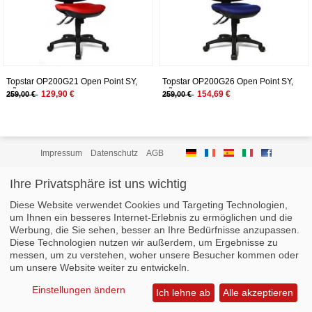
Topstar OP200G21 Open Point SY,
Topstar OP200G26 Open Point SY,
BÃ¼rostuhl, Schreibtischstuhl,
BÃ¼rostuhl, Schreibtischstuhl,
129,90 €
154,69 €
259,00 €
259,00 €
ergonomisch, Bezug rot
ergonomisch, Bezug blau
Impressum
Datenschutz
AGB
Ihre Privatsphäre ist uns wichtig
Diese Website verwendet Cookies und Targeting Technologien,
um Ihnen ein besseres Internet-Erlebnis zu ermöglichen und die
Werbung, die Sie sehen, besser an Ihre Bedürfnisse anzupassen.
Diese Technologien nutzen wir außerdem, um Ergebnisse zu
messen, um zu verstehen, woher unsere Besucher kommen oder
um unsere Website weiter zu entwickeln.
Einstellungen ändern
Ich lehne ab
Alle akzeptieren