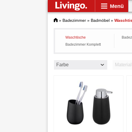
Menü
»
Badezimmer
»
Badmöbel
»
Waschti
Waschtische
Badez
Badezimmer Komplett
Farbe
Material