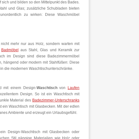
f sich und bilden so den Mittelpunkt des Bades.
ahl und Glas; zusätzliche Schubladen bieten
 unordentlich zu wirken: Diese Waschmöbel
 nicht mehr nur aus Holz, sondern warten mit
n
Badmöbel
aus Stahl, Glas und Keramik zur
Auch im Design sind diese Badezimmermöbel
n, hängend oder modern mit Stahlfüßen: Diese
ch in die modernen Waschtischunterschränke.
d mit einem Design-
Waschtisch
von
Laufen
xzellentem Design. So ist ein Waschtisch mit
nkle Material des
Badezimmer-Unterschranks
st ein Waschtisch mit Glasbecken. Mit der edlen
nes Ambiente und erzeugt ein Urlaubsgefühl.
h ein Design-Waschtisch mit Glasbecken oder
schen Stil gängige Materialien wie Holz oder