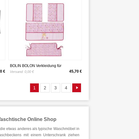
rn
Schwamm Dusche Bad Bad Bad Küche
Spüle Waschtisch Arbeitsplatte Gray 2
Pack
BOLIN BOLON Verkleidung für
Waschtisch Wickeltasche Kleine Fee
0 €
45,70 €
Versand:
0,00 €
1
2
3
4
Waschtische Online Shop
n, die etwas anderes als typische Waschmöbel in
aschbeckens mit einem Unterschrank ziehen