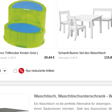
Aufbewahrungs-Organizer mit 6 Fäche
für Waschtisch, Arbeitsflächen Black-01
eco Tritthocker Kinder Grün |
Schardt Bueno Set des Waschtisch
eistufiger Hocker Kinder | Bad | Tritt |
4 Parts
20,44 €
115,9
rsand:
2,99 €
Versand:
0,00 €
ndertreppe | Badezimmer | Zweistufig |
ep Stool für Waschtisch und
nderwaschbecken | Kindertritt |
Nur reduzierte Artikel
ilettenhocker
Waschtisch, Waschtischunterschrank - 
Ein Waschtisch ist die perfekte Alternative für diejenige
ihrem Badezimmer möchten. Statt des klassischen W