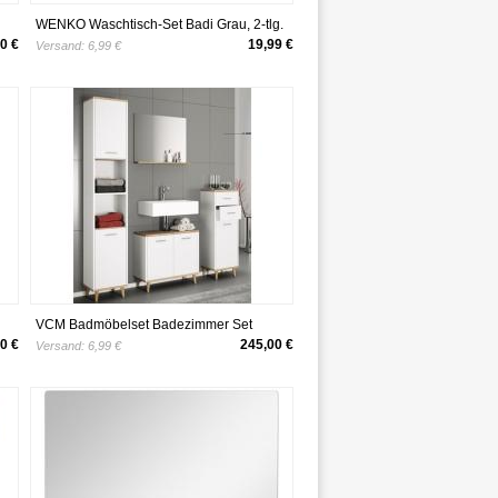
WENKO Waschtisch-Set Badi Grau, 2-tlg.
0 €
19,99 €
Versand:
6,99 €
VCM Badmöbelset Badezimmer Set
Landos I Honig-Eiche 4-tlg.
0 €
245,00 €
Versand:
6,99 €