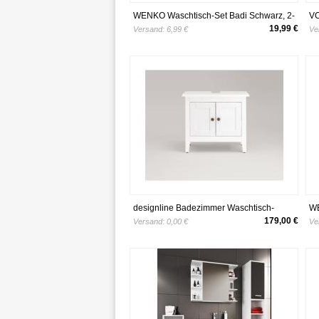
WENKO Waschtisch-Set Badi Schwarz, 2-
VC
tlg.
I 
19,99 €
Versand:
6,99 €
Ve
designline Badezimmer Waschtisch-
WE
Unterschrank Splash 65x57x38cm
179,00 €
Versand:
0,00 €
Ve