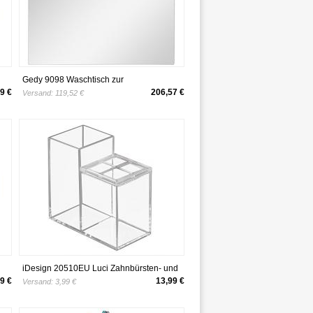
Gedy 9098 Waschtisch zur
Wandmontage, 81 x 71 cm, poliert
9 €
206,57 €
Versand:
119,52 €
iDesign 20510EU Luci Zahnbürsten- und
l,
Zahnpastahalter fürs Badezimmer
9 €
13,99 €
Versand:
3,99 €
ze,
Waschtisch, 13,03 x 6,60 x 12,70 cm,
durchsichtig, Plastik