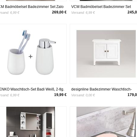
M Badmöbelset Badezimmer Set Zalo
VCM Badmöbelset Badezimmer Set
Schwarz 4-tlg.
Landos I Anthrazit 4-tlg.
269,00 €
245,0
rsand:
6,99 €
Versand:
6,99 €
NKO Waschtisch-Set Badi Weiß, 2-tlg.
designline Badezimmer Waschtisch-
Unterschrank Splash
19,99 €
179,0
rsand:
6,99 €
Versand:
0,00 €