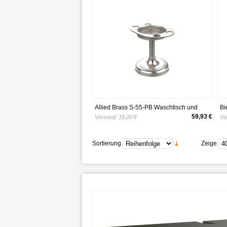
Waschtisch – durchsichtig und rotbraun
Allied Brass S-55-PB Waschtisch und
Bi
Zahnbürstenhalter, Messing poliert
Zw
59,93 €
Versand:
19,20 €
Ve
Ki
St
Ki
Sortierung
Zeige
To