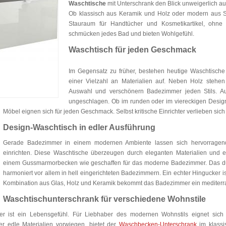
Waschtische
mit Unterschrank den Blick unweigerlich au
Ob klassisch aus Keramik und Holz oder modern aus St
Stauraum für Handtücher und Kosmetikartikel, ohne
schmücken jedes Bad und bieten Wohlgefühl.
Waschtisch für jeden Geschmack
Im Gegensatz zu früher, bestehen heutige Waschtische
einer Vielzahl an Materialien auf. Neben Holz stehe
Auswahl und verschönern Badezimmer jeden Stils. 
ungeschlagen. Ob im runden oder im viereckigen Desig
Möbel eignen sich für jeden Geschmack. Selbst kritische Einrichter verlieben si
Design-Waschtisch in edler Ausführung
Gerade Badezimmer in einem modernen Ambiente lassen sich hervorragen
einrichten. Diese Waschtische überzeugen durch eleganten Materialien und e
einem Gussmarmorbecken wie geschaffen für das moderne Badezimmer. Das du
harmoniert vor allem in hell eingerichteten Badezimmern. Ein echter Hingucker i
Kombination aus Glas, Holz und Keramik bekommt das Badezimmer ein mediterra
Waschtischunterschrank für verschiedene Wohnstile
, er ist ein Lebensgefühl. Für Liebhaber des modernen Wohnstils eignet sic
 edle Materialien vorwiegen, bietet der
Waschbecken-Unterschrank
im klassi