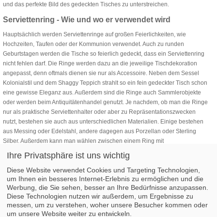
und das perfekte Bild des gedeckten Tisches zu unterstreichen.
Serviettenring - Wie und wo er verwendet wird
Hauptsächlich werden Serviettenringe auf großen Feierlichkeiten, wie
Hochzeiten, Taufen oder der Kommunion verwendet. Auch zu runden
Geburtstagen werden die Tische so feierlich gedeckt, dass ein Serviettenring
nicht fehlen darf. Die Ringe werden dazu an die jeweilige Tischdekoration
angepasst, denn oftmals dienen sie nur als Accessoire. Neben dem Sessel
Kolonialstil und dem Shaggy Teppich strahlt so ein fein gedeckter Tisch schon
eine gewisse Eleganz aus. Außerdem sind die Ringe auch Sammlerobjekte
oder werden beim Antiquitätenhandel genutzt. Je nachdem, ob man die Ringe
nur als praktische Serviettenhalter oder aber zu Repräsentationszwecken
nutzt, bestehen sie auch aus unterschiedlichen Materialien. Einige bestehen
aus Messing oder Edelstahl, andere dagegen aus Porzellan oder Sterling
Silber. Außerdem kann man wählen zwischen einem Ring mit
Plastikperlenbesatz oder aber mit einem echten Edelstein versehen. Solche
Ihre Privatsphäre ist uns wichtig
Ringe sind auch ein beliebtes Geschenk für das Hochzeitspaar oder das
Diese Website verwendet Cookies und Targeting Technologien,
Geburtstagskind.
um Ihnen ein besseres Internet-Erlebnis zu ermöglichen und die
Werbung, die Sie sehen, besser an Ihre Bedürfnisse anzupassen.
Diese Technologien nutzen wir außerdem, um Ergebnisse zu
1
2
3
4
5
messen, um zu verstehen, woher unsere Besucher kommen oder
um unsere Website weiter zu entwickeln.