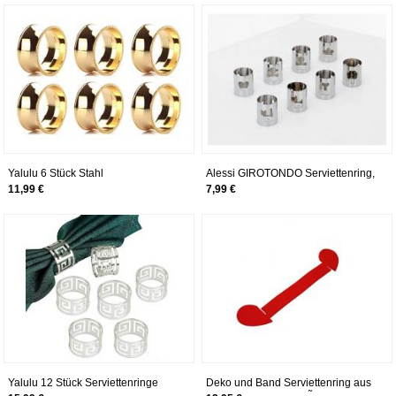
Yalulu 6 Stück Stahl
Alessi GIROTONDO Serviettenring,
Serviettenringe Servietten Halter
durchbrochen aus Edelstahl
11,99 €
7,99 €
Banquet Serviette Ring Dinner
glänzend poliert, Katze
Hochzeits Hotel Weihnachten
Dekoration Tischdeko (Gold)
Yalulu 12 Stück Serviettenringe
Deko und Band Serviettenring aus