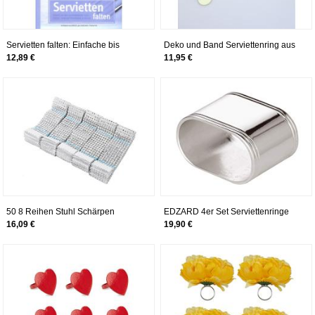
Servietten falten: Einfache bis
Deko und Band Serviettenring aus
aufwendige Faltideen,
Filz - Blume - Creme - 12 Stück -
12,89 €
11,95 €
Serviettenringe und mehr
56003 50
50 8 Reihen Stuhl Schärpen
EDZARD 4er Set Serviettenringe
Servietten Ring Diamant Maschen
Faden, oval, edel versilbert, Länge
16,09 €
19,90 €
Verpackung Band für Heirat
5 cm
Weihnachtsheiße Serviettenringe
Strass Serviettenschnalle Schmuck
Hochzeits Dinner
Party(50pcs/pack-Silber )