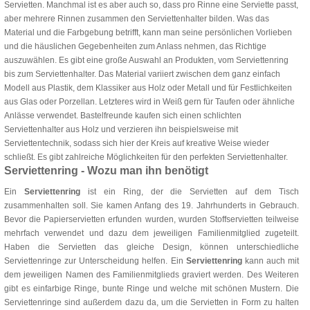
Servietten. Manchmal ist es aber auch so, dass pro Rinne eine Serviette passt,
aber mehrere Rinnen zusammen den Serviettenhalter bilden. Was das
Material und die Farbgebung betrifft, kann man seine persönlichen Vorlieben
und die häuslichen Gegebenheiten zum Anlass nehmen, das Richtige
auszuwählen. Es gibt eine große Auswahl an Produkten, vom Serviettenring
bis zum Serviettenhalter. Das Material variiert zwischen dem ganz einfach
Modell aus Plastik, dem Klassiker aus Holz oder Metall und für Festlichkeiten
aus Glas oder Porzellan. Letzteres wird in Weiß gern für Taufen oder ähnliche
Anlässe verwendet. Bastelfreunde kaufen sich einen schlichten
Serviettenhalter aus Holz und verzieren ihn beispielsweise mit
Serviettentechnik, sodass sich hier der Kreis auf kreative Weise wieder
schließt. Es gibt zahlreiche Möglichkeiten für den perfekten Serviettenhalter.
Serviettenring - Wozu man ihn benötigt
Ein
Serviettenring
ist ein Ring, der die Servietten auf dem Tisch
zusammenhalten soll. Sie kamen Anfang des 19. Jahrhunderts in Gebrauch.
Bevor die Papierservietten erfunden wurden, wurden Stoffservietten teilweise
mehrfach verwendet und dazu dem jeweiligen Familienmitglied zugeteilt.
Haben die Servietten das gleiche Design, können unterschiedliche
Serviettenringe zur Unterscheidung helfen. Ein
Serviettenring
kann auch mit
dem jeweiligen Namen des Familienmitglieds graviert werden. Des Weiteren
gibt es einfarbige Ringe, bunte Ringe und welche mit schönen Mustern. Die
Serviettenringe sind außerdem dazu da, um die Servietten in Form zu halten