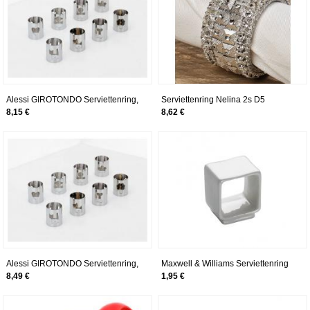
Alessi GIROTONDO Serviettenring,
Serviettenring Nelina 2s D5
durchbrochen aus Edelstahl
Kunststoff
8,15 €
8,62 €
glänzend poliert, Blumen
Alessi GIROTONDO Serviettenring,
Maxwell & Williams Serviettenring
durchbrochen aus Edelstahl
eckig, napkin rect square,
8,49 €
1,95 €
Serviettenhalter, Z1380