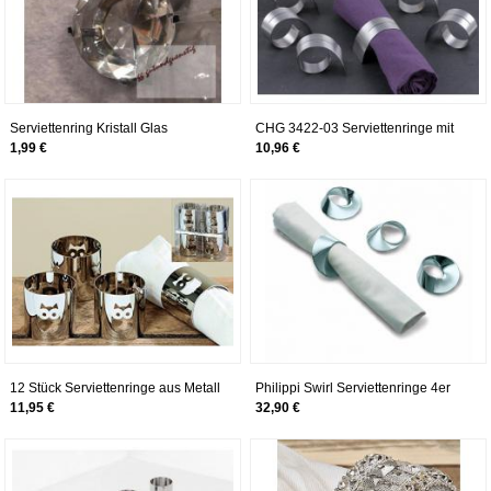
Serviettenring Kristall Glas
CHG 3422-03 Serviettenringe mit
Schlitz, 6er-Set aus rostfreiem
1,99 €
10,96 €
Edelstahl Durchmesser 4,2 - 6-5
cm, Breite 1,8 - 3,6 cm
12 Stück Serviettenringe aus Metall
Philippi Swirl Serviettenringe 4er
Motiv Eule silber Serviettenhalter
Set
11,95 €
32,90 €
Tischdekoration