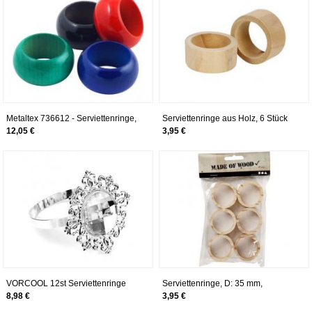
Metaltex 736612 - Serviettenringe,
Serviettenringe aus Holz, 6 Stück
4 Stück, aus Holz, farblich Sortiert
[Spielzeug]
12,05 €
3,95 €
VORCOOL 12st Serviettenringe
Serviettenringe, D: 35 mm,
Servietten Halter Banquet Dinner
Kiefernholz, 6 Stck.
8,98 €
3,95 €
Hochzeitsdekoration (Silber)