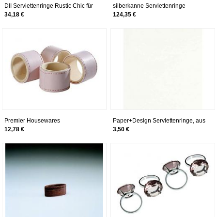
DII Serviettenringe Rustic Chic für
silberkanne Serviettenringe
Dinner Party Holzband Set of 6
Fadenmuster L 6 cm 6er Satz für
34,18 €
124,35 €
Holzband (6)
Soffservietten Silber Plated
versilbert in Premium Verarbeitung
Premier Housewares
Paper+Design Serviettenringe, aus
Serviettenringe, Lederoptik, Rose,
Filz, orange 4037698137516
12,78 €
3,50 €
5 x 5 x 3 cm, Leder Effekt, 5x5xx3, 4