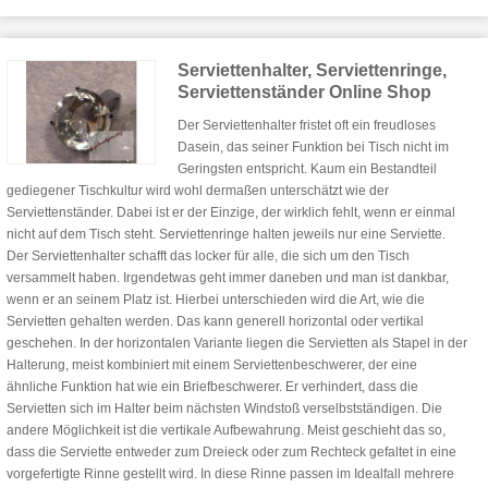
Serviettenhalter, Serviettenringe,
Serviettenständer Online Shop
Der Serviettenhalter fristet oft ein freudloses
Dasein, das seiner Funktion bei Tisch nicht im
Geringsten entspricht. Kaum ein Bestandteil
gediegener Tischkultur wird wohl dermaßen unterschätzt wie der
Serviettenständer. Dabei ist er der Einzige, der wirklich fehlt, wenn er einmal
nicht auf dem Tisch steht. Serviettenringe halten jeweils nur eine Serviette.
Der Serviettenhalter schafft das locker für alle, die sich um den Tisch
versammelt haben. Irgendetwas geht immer daneben und man ist dankbar,
wenn er an seinem Platz ist. Hierbei unterschieden wird die Art, wie die
Servietten gehalten werden. Das kann generell horizontal oder vertikal
geschehen. In der horizontalen Variante liegen die Servietten als Stapel in der
Halterung, meist kombiniert mit einem Serviettenbeschwerer, der eine
ähnliche Funktion hat wie ein Briefbeschwerer. Er verhindert, dass die
Servietten sich im Halter beim nächsten Windstoß verselbstständigen. Die
andere Möglichkeit ist die vertikale Aufbewahrung. Meist geschieht das so,
dass die Serviette entweder zum Dreieck oder zum Rechteck gefaltet in eine
vorgefertigte Rinne gestellt wird. In diese Rinne passen im Idealfall mehrere