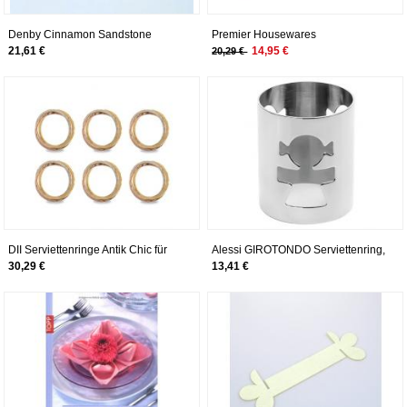
Denby Cinnamon Sandstone
Premier Housewares
Serviettenring, 4 Stück
Serviettenringe, 4er Set,
21,61 €
14,95 €
20,29 €
rauchgrauer Diamante, verchromt
DII Serviettenringe Antik Chic für
Alessi GIROTONDO Serviettenring,
Dinner-Partys, Hochzeiten,
durchbrochen aus Edelstahl
30,29 €
13,41 €
Empfänge, Familienfeiern oder den
glänzend poliert, Frau
Alltag, setzen Sie Ihren Tisch mit
Stil Verflochten Set of 6
Dreifarbiges Design