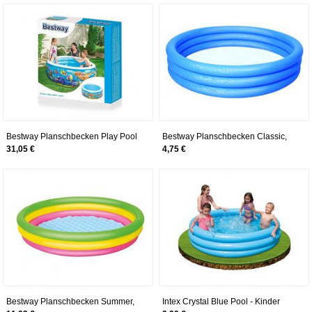
Urlaub am Schwimmbad, Camping
und Reisen Schnelltrocknend -
Kompakt. XL 180cm x 90cm.
Tropische Blumen
Bestway Planschbecken Play Pool
Bestway Planschbecken Classic,
152x51cm
sortiert, 102 x 25 cm
31,05 €
4,75 €
Bestway Planschbecken Summer,
Intex Crystal Blue Pool - Kinder