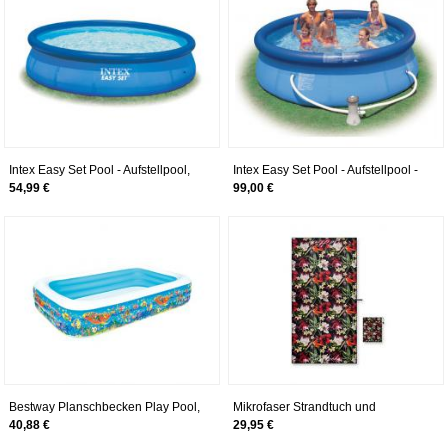
Intex Easy Set Pool - Aufstellpool,
Intex Easy Set Pool - Aufstellpool -
305 x 76 cm
Ø 305 x 76 cm - Mit Filteranlage
54,99 €
99,00 €
Bestway Planschbecken Play Pool,
Mikrofaser Strandtuch und
305x183x56 cm
Reisehandtücher für Damen- Sand
40,88 €
29,95 €
Frei. Extra Groß. Perfekt für Ihren