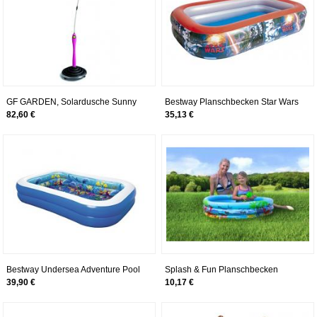
GF GARDEN, Solardusche Sunny
Bestway Planschbecken Star Wars
Style, Gartendusche,
Family Pool 262x175x51cm
82,60 €
35,13 €
Swimmingpool, für den
Außenbereich, ideal auch für
Urlaub und Camping, mit Mischer
für warmes und kaltes Wasser,
Farbe Pink
Bestway Undersea Adventure Pool
Splash & Fun Planschbecken
Planschbecken 262x175x51cm
Beach Fun 120cm
39,90 €
10,17 €