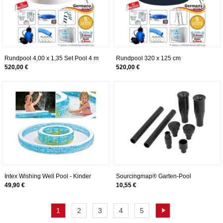
Rundpool 4,00 x 1,35 Set Pool 4 m
Rundpool 320 x 125 cm
Swimmingpool Stahlwandbecken
Komplettset Anthrazit
520,00 €
520,00 €
Rundbecken Stahlwandpool 4,0 x
Stahlwandpool Gartenpool 3,2
1,35 Schwimmbecken rund Pools
Pool 3,20 Swimmingpool rund
Aufstellbecken Gartenpool
Schwimmbecken Aufstellpool
Einbaupool Aufstellpool 400 cm
Sets
Intex Wishing Well Pool - Kinder
Sourcingmap® Garten-Pool
Aufstellpool - Planschbecken
Aquarium Kunststoff 4 Formen
49,90 €
10,55 €
Wunschbrunn - Ø 279 x 36 cm - Für
Wasserfall Brunnen Steuersatz de
2+ Jahre
1
2
3
4
5