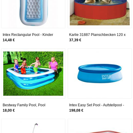
Intex Rectangular Pool - Kinder
Karlie 31887 Planschbecken 120 x
Aufstellpool - Planschbecken - 166
30 cm, rot/blau
14,48 €
37,39 €
x 100 cm x 25 cm - Für 2+ Jahre
Bestway Family Pool, Pool
Intex Easy Set Pool - Aufstellpool -
rechteckig für Kinder, leicht
Ø 366 x 76 cm - Mit Filteranlage
18,00 €
198,08 €
aufbaubar, blau, 262 x 175 x 51 cm