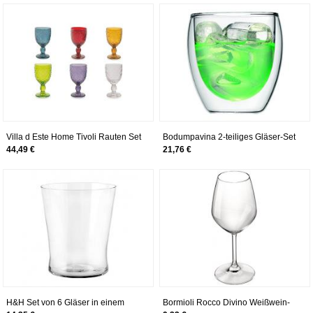
Anlass
Villa d Este Home Tivoli Rauten Set
Bodumpavina 2-teiliges Gläser-Set
Weingläser, Mehrfarbig,
(Doppelwandig, Isoliert,
44,49 €
21,76 €
6 Einheiten
Mundgeblasen, 0,25 liters)
transparent
H&H Set von 6 Gläser in einem
Bormioli Rocco Divino Weißwein-