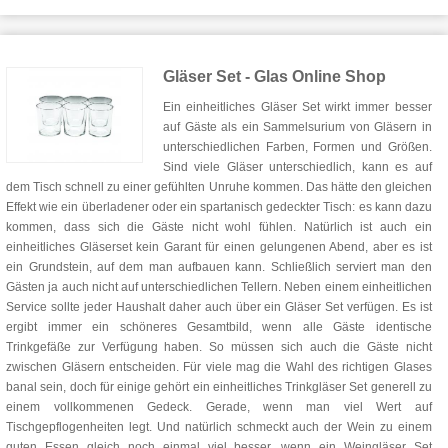
Gläser Set - Glas Online Shop
Ein einheitliches Gläser Set wirkt immer besser
auf Gäste als ein Sammelsurium von Gläsern in
unterschiedlichen Farben, Formen und Größen.
Sind viele Gläser unterschiedlich, kann es auf
dem Tisch schnell zu einer gefühlten Unruhe kommen. Das hätte den gleichen
Effekt wie ein überladener oder ein spartanisch gedeckter Tisch: es kann dazu
kommen, dass sich die Gäste nicht wohl fühlen. Natürlich ist auch ein
einheitliches Gläserset kein Garant für einen gelungenen Abend, aber es ist
ein Grundstein, auf dem man aufbauen kann. Schließlich serviert man den
Gästen ja auch nicht auf unterschiedlichen Tellern. Neben einem einheitlichen
Service sollte jeder Haushalt daher auch über ein Gläser Set verfügen. Es ist
ergibt immer ein schöneres Gesamtbild, wenn alle Gäste identische
Trinkgefäße zur Verfügung haben. So müssen sich auch die Gäste nicht
zwischen Gläsern entscheiden. Für viele mag die Wahl des richtigen Glases
banal sein, doch für einige gehört ein einheitliches Trinkgläser Set generell zu
einem vollkommenen Gedeck. Gerade, wenn man viel Wert auf
Tischgepflogenheiten legt. Und natürlich schmeckt auch der Wein zu einem
guten Essen gleich noch einmal viel besser, wenn ein Weingläser Set