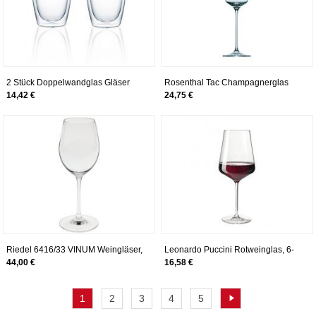
2 Stück Doppelwandglas Gläser
Rosenthal Tac Champagnerglas
Trinkglas Latte-Macchiato 0,36
Set 6tlg., transparent Glas H:
14,42 €
24,75 €
Liter Serie Archill Neuheit 2015
26,5cm
Riedel 6416/33 VINUM Weingläser,
Leonardo Puccini Rotweinglas, 6-
Kristallglas, farblos
er Set, 750 ml, spülmaschinenfest,
44,00 €
16,58 €
Teqton-Kristallglas, 069554
1
2
3
4
5