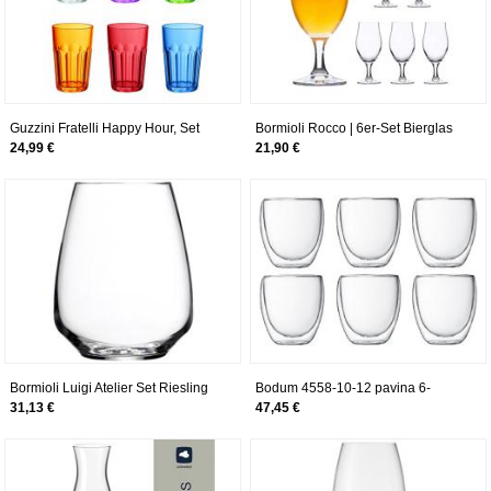
Guzzini Fratelli Happy Hour, Set
Bormioli Rocco | 6er-Set Bierglas
aus 6 hohe trinkgläser, SAN
Executive | 0.3L geeicht | edle Bier-
24,99 €
21,90 €
Tulpe | Stiel-Gläser klar | Cocktail-
Becher | Glas-Geschirr | Party-
Kelche
Bormioli Luigi Atelier Set Riesling
Bodum 4558-10-12 pavina 6-
Gläser, Schallglas, Transparent, 40
teiliges Gläser-Set (Doppelwandig,
31,13 €
47,45 €
cl, 6 Stück
isoliert, 0,25 liters) transparent