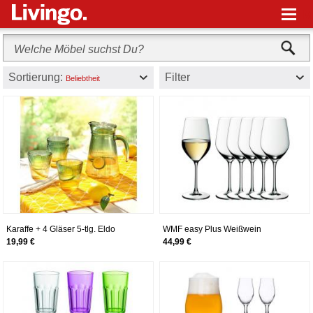
M
Sortierung:
Filter
Beliebtheit
Karaffe + 4 Gläser 5-tlg. Eldo
WMF easy Plus Weißwein
Weingläser-Set, 6-teilig, 390ml,
19,99 €
44,99 €
Kristallglas, spülmaschinenfest,
transparent