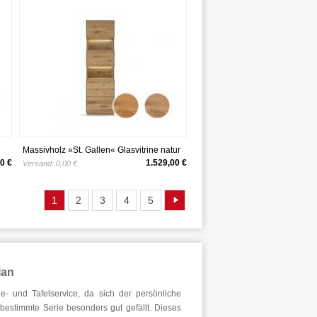
Massivholz »St. Gallen« Glasvitrine natur
geölt / mit Beleuchtung / Anschlag rechts
0 €
1.529,00 €
Versand:
0,00 €
1
2
3
4
5
lan
e- und Tafelservice, da sich der persönliche
bestimmte Serie besonders gut gefällt. Dieses