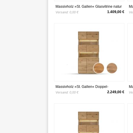
Massivholz »St. Gallen« Glasvitrine natur
Ma
geölt / ohne Beleuchtung / Anschlag links
ge
1.409,00 €
Versand:
0,00 €
Ve
Massivholz »St. Gallen« Doppel-
Ma
Glasvitrine bianco geölt / ohne
Gl
2.249,00 €
Versand:
0,00 €
Ve
Beleuchtung