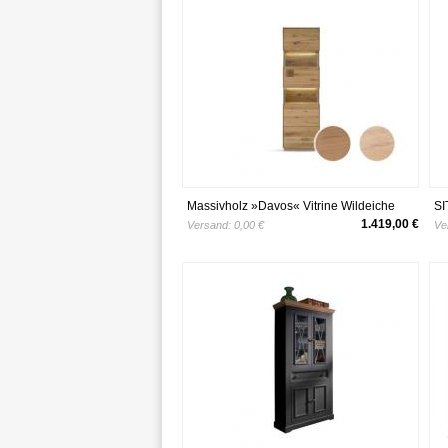
Massivholz »Davos« Vitrine Wildeiche
SI
bianco geölt / Anschlag rechts / ohne
1.419,00 €
Versand:
0,00 €
Ve
Beleuchtung