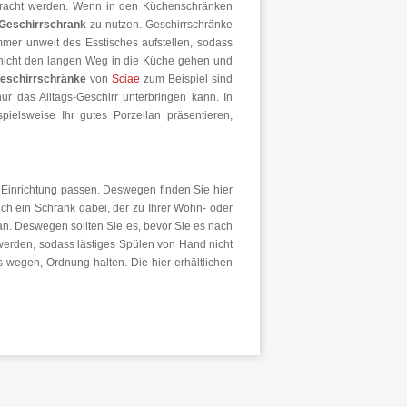
bracht werden. Wenn in den Küchenschränken
Geschirrschrank
zu nutzen. Geschirrschränke
er unweit des Esstisches aufstellen, sodass
n, nicht den langen Weg in die Küche gehen und
eschirrschränke
von
Sciae
zum Beispiel sind
 das Alltags-Geschirr unterbringen kann. In
ielsweise Ihr gutes Porzellan präsentieren,
r Einrichtung passen. Deswegen finden Sie hier
auch ein Schrank dabei, der zu Ihrer Wohn- oder
 an. Deswegen sollten Sie es, bevor Sie es nach
werden, sodass lästiges Spülen von Hand nicht
s wegen, Ordnung halten. Die hier erhältlichen