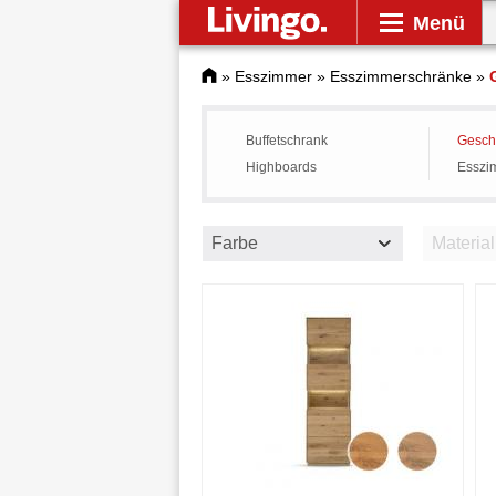
Menü
»
Esszimmer
»
Esszimmerschränke
»
Buffetschrank
Gesch
Highboards
Farbe
Material