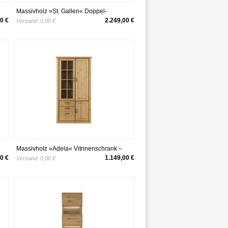
Massivholz »St. Gallen« Doppel-
Glasvitrine natur geölt / ohne
0 €
2.249,00 €
Versand:
0,00 €
Beleuchtung
Massivholz »Adela« Vitrinenschrank –
ag
erhältlich in 2 Ausführungen
0 €
1.149,00 €
Versand:
0,00 €