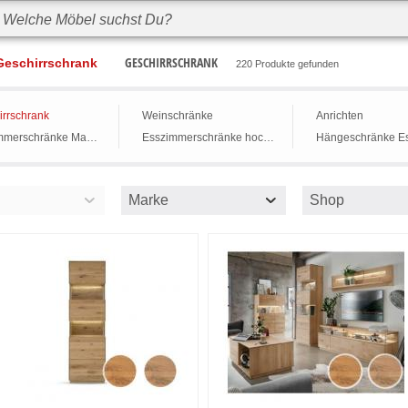
GESCHIRRSCHRANK
Geschirrschrank
220 Produkte gefunden
irrschrank
Weinschränke
Anrichten
Esszimmerschränke Massiv
Esszimmerschränke hochglanz
Marke
Shop