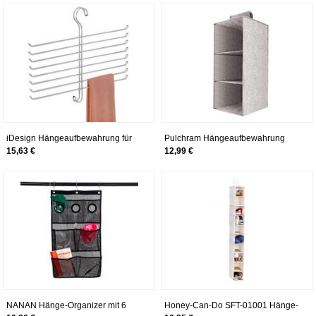
Hängeaufbewahrung
Utensilientasche
BeutelMehrschicht-
Hängeaufbewahrung
Aufbewahrungstasche (blau)
Aufbewahrungstasche Muster-D
iDesign Hängeaufbewahrung für
Pulchram Hängeaufbewahrung
Schals, kleiner Hängeorganizer
Faltbarer
15,63 €
12,99 €
aus Metall für Schals, Krawatten
Hängeorganizer,hängeregal
und Gürtel, knitterfreie Schal
kleiderschrank,Organizer für
Aufbewahrung mit 8 Stäben und 1
Kleiderschrank mit 3 Breiten
Haken, silberfarben
Fächern,Aufbewahrungssystem Set
(Grau)
NANAN Hänge-Organizer mit 6
Honey-Can-Do SFT-01001 Hänge-