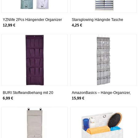
YZNlife 2Pcs Hängender Organizer
Starsglowing Hängnde Tasche
Wand Aufbewahrungstasche,
Aufbewahrungstasche Wand Tür
12,99 €
4,25 €
Hängende Tasche Tür Organizer
Organizer Hängeorganizer
mit 3 Hängetasche, Türtasche
Utensilientasche 6 Fächer (Blau
Hängeorganizer Wandorganizer für
Streifen)
Kinderzimmer Badezimmer
Schlafzimmer, Leinen
BURI Stoffwandbehang mit 20
AmazonBasics – Hänge-Organizer,
Taschen 47x134cm
zum Aufhängen über der Tür,
6,99 €
15,99 €
24 Fächer, graumeliert