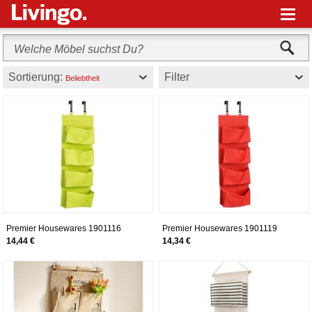
M
Sortierung:
Filter
Beliebtheit
Premier Housewares 1901116
Premier Housewares 1901119
Hängeorganizer für Tür, Polyester,
Hängeorganizer für Tür, Polyester,
14,44 €
14,34 €
4 Fächer, Grün
4 Fächer, Rot