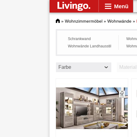
Menü
»
Wohnzimmermöbel
»
Wohnwände
»
Schrankwand
Wohnw
Wohnwände Landhausstil
Wohnw
Farbe
Material