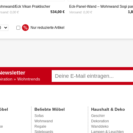
hnwand/Eck Vikan Praktischer
Eck-Panel-Wand – Wohnwand Sogi pa
hrankwand, Anbauwand, Eck
giu-b-f
534,00 €
1,8
rsand:
0,00 €
Versand:
0,00 €
diawand, Wohnzimmer Set, TV
wboard, Wandregal, Eckschrank
iche Lancelot/Weiß Hochglanz + Eiche
Nur reduzierte Artikel
ncelot)
Newsletter
piration » Wohntrends
öbel
Beliebte Möbel
Haushalt & Deko
Sofas
Geschirr
Wohnwand
Dekoration
ke
Regale
Wanddeko
Sideboards
Lampen & Leuchten