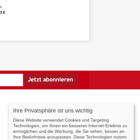
n-
3 €
Ihre Privatsphäre ist uns wichtig
Livingo International
Diese Website verwendet Cookies und Targeting
Livingo Deutschland
Technologien, um Ihnen ein besseres Internet-Erlebnis zu
Livingo Frankreich
ermöglichen und die Werbung, die Sie sehen, besser an
Livingo Spanien
Ihre Bedürfnisse anzupassen. Diese Technologien nutzen
Livingo Italien