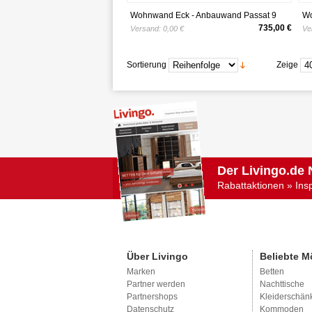
Wohnwand Eck - Anbauwand Passat 9
Wo
tlg. Eiche sand LED Beleuchtung
Sc
735,00 €
Versand:
0,00 €
Ve
Me
Lo
(E
Sortierung
Zeige
La
Der Livingo.de 
Rabattaktionen » Ins
Über Livingo
Beliebte M
Marken
Betten
Partner werden
Nachttische
Partnershops
Kleiderschän
Datenschutz
Kommoden