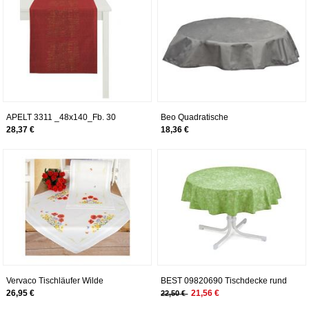
APELT 3311 _48x140_Fb. 30
Beo Quadratische
Tischläufer, Polyester, rot, 48 x 140
Wasserabweisende Tischdecke
28,37 €
18,36 €
x 0.5 cm
100% Polyester in hellgrau 120cm
rund
Vervaco Tischläufer Wilde
BEST 09820690 Tischdecke rund
Frühjahrsblumen
160 cm, grün
26,95 €
21,56 €
22,50 €
Stickpackung/Läufer im