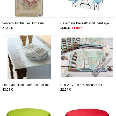
Vervaco Tischläufer Bordeaux
Relaxdays Bierzeltgarnitur Auflage
geometrisch Stickpackung/Läufer
Oktoberfest, 3er Set, Biertisch
27,50 €
11,90 €
14,90 €
im vorgedruckten/vorgezeichneten
Tischdecke 250x100cm, 2
Kreuzstich, Baumwolle, Mehrfarbig,
Bierbankauflagen, weiß-blau
40 x 100 x 0.3 cm
LinenMe, Tischläufer aus rustikal-
CREATIVE TOPS Tischset mit
weißem Leinen, einteilig, 45 x 275
Korkunterseite, Meeresmotiv,
43,09 €
22,54 €
cm 0272401
6 Stück