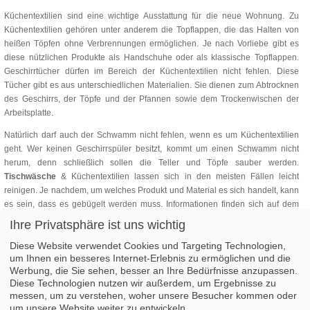
Küchentextilien sind eine wichtige Ausstattung für die neue Wohnung. Zu
Küchentextilien gehören unter anderem die Topflappen, die das Halten von
heißen Töpfen ohne Verbrennungen ermöglichen. Je nach Vorliebe gibt es
diese nützlichen Produkte als Handschuhe oder als klassische Topflappen.
Geschirrtücher dürfen im Bereich der Küchentextilien nicht fehlen. Diese
Tücher gibt es aus unterschiedlichen Materialien. Sie dienen zum Abtrocknen
des Geschirrs, der Töpfe und der Pfannen sowie dem Trockenwischen der
Arbeitsplatte.
Natürlich darf auch der Schwamm nicht fehlen, wenn es um Küchentextilien
geht. Wer keinen Geschirrspüler besitzt, kommt um einen Schwamm nicht
herum, denn schließlich sollen die Teller und Töpfe sauber werden.
Tischwäsche
& Küchentextilien lassen sich in den meisten Fällen leicht
reinigen. Je nachdem, um welches Produkt und Material es sich handelt, kann
es sein, dass es gebügelt werden muss. Informationen finden sich auf dem
jeweiligen Produkt und es ist ratsam, diese zu beachten. So bleiben die
Ihre Privatsphäre ist uns wichtig
gekauften Artikel aus dem Bereich Tischwäsche & Küchentextilien lange
Diese Website verwendet Cookies und Targeting Technologien,
schön anzusehen.
um Ihnen ein besseres Internet-Erlebnis zu ermöglichen und die
Werbung, die Sie sehen, besser an Ihre Bedürfnisse anzupassen.
Diese Technologien nutzen wir außerdem, um Ergebnisse zu
1
2
3
4
5
messen, um zu verstehen, woher unsere Besucher kommen oder
um unsere Website weiter zu entwickeln.