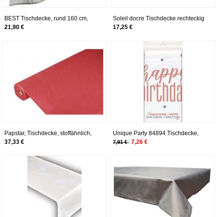
BEST Tischdecke, rund 160 cm,
Soleil docre Tischdecke rechteckig
grau
transparent 140x240 cm Cristal
21,90 €
17,25 €
Papstar, Tischdecke, stoffähnlich,
Unique Party 84894 Tischdecke,
Vlies soft selection 25 m x 1,18 m
rose gold
37,33 €
7,26 €
7,91 €
rot, #82342