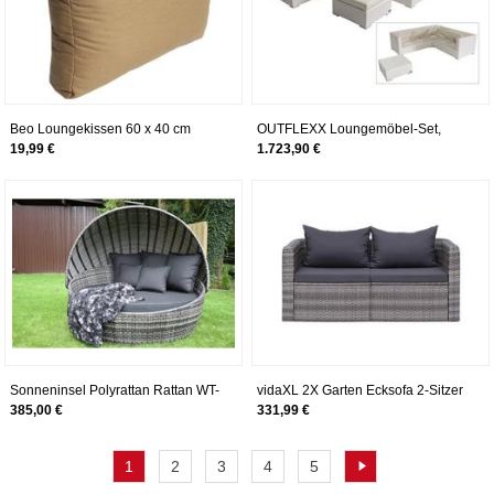
Beo Loungekissen 60 x 40 cm
OUTFLEXX Loungemöbel-Set,
Rückenkissen für Rattan
weiß aus Polyrattan-Geflecht,
19,99 €
1.723,90 €
Gartenmöbel in Sand
Loungeecke für 6 Personen,
wasserfeste Kissenbox, Lounge
Möbel
Sonneninsel Polyrattan Rattan WT-
vidaXL 2X Garten Ecksofa 2-Sitzer
6001 grau Rattan DachLounge
Gartensofa Lounge Sofa Sessel
385,00 €
331,99 €
Wellness
Gartensessel Gartenmöbel
Sitzgruppe Sitzgarnitur Gartenset
Gartengarnitur Poly Rattan Grau
1
2
3
4
5