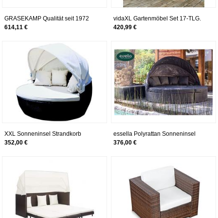
GRASEKAMP Qualität seit 1972
vidaXL Gartenmöbel Set 17-TLG.
Lounge Sitzgruppe 4 teilig mit
Poly Rattan Sofa Gartengarnitur
614,11 €
420,99 €
dicken Kissen Grau Coffee Set
Lounge Sitzgruppe
Arezzo Aluminium Loungeset
Garten Sitzgruppe Loungemöbel
XXL Sonneninsel Strandkorb
essella Polyrattan Sonneninsel
Sonnenliege Lounge Rattan
Honolulu in Grau Flachgeflecht
352,00 €
376,00 €