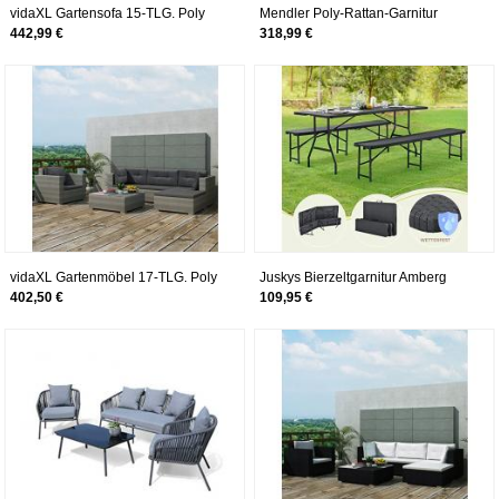
vidaXL Gartensofa 15-TLG. Poly
Mendler Poly-Rattan-Garnitur
Rattan Grau Sitzgruppe Lounge
HWC-D28, Gartengarnitur ~ braun,
442,99 €
318,99 €
Gartenmöbel Set
Polster Creme ohne Deko-
Kissen/Abdeckung
vidaXL Gartenmöbel 17-TLG. Poly
Juskys Bierzeltgarnitur Amberg
Rattan Lounge Sofa Sitzgruppe
Rattan-Optik klappbar 3-teilig -
402,50 €
109,95 €
Gartengarnitur
Sitzgruppe mit 1 Biertisch & 2 x
Bierbank – schwarz –
Festzeltgarnitur Gartenmöbel-Set