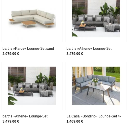
barths »Paros« Lounge-Set sand
barths »Athene« Lounge-Set
2-teilig
anthrazit
2.079,00 €
3.479,00 €
barths »Athene« Lounge-Set
La Casa »Bondino« Lounge-Set 4-
teilig
3.479,00 €
1.409,00 €