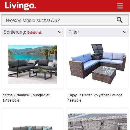
M
Sortierung:
Filter
Beliebtheit
barths »Rhodos« Lounge-Set
Enjoy Fit Rattan Polyrattan Lounge
anthrazit
Sitzgruppe Garnitur Gartenmöbel
1.489,00 €
499,80 €
aus 4 Sitze Sofa,
Aufbewahrungsbox für Kissen