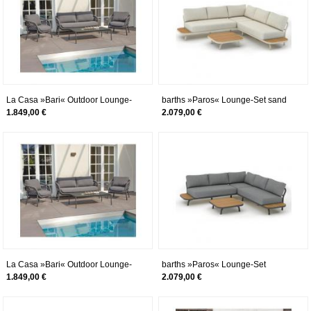
La Casa »Bari« Outdoor Lounge-
barths »Paros« Lounge-Set sand
Set 3-teilig
1.849,00 €
2.079,00 €
La Casa »Bari« Outdoor Lounge-
barths »Paros« Lounge-Set
Set 3-teilig anthrazit
anthrazit
1.849,00 €
2.079,00 €