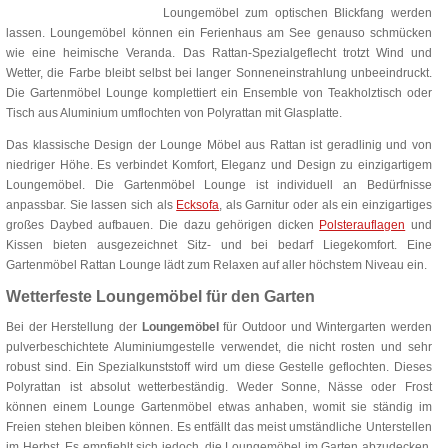
Loungemöbel zum optischen Blickfang werden
lassen. Loungemöbel können ein Ferienhaus am See genauso schmücken
wie eine heimische Veranda. Das Rattan-Spezialgeflecht trotzt Wind und
Wetter, die Farbe bleibt selbst bei langer Sonneneinstrahlung unbeeindruckt.
Die Gartenmöbel Lounge komplettiert ein Ensemble von Teakholztisch oder
Tisch aus Aluminium umflochten von Polyrattan mit Glasplatte.
Das klassische Design der Lounge Möbel aus Rattan ist geradlinig und von
niedriger Höhe. Es verbindet Komfort, Eleganz und Design zu einzigartigem
Loungemöbel. Die Gartenmöbel Lounge ist individuell an Bedürfnisse
anpassbar. Sie lassen sich als
Ecksofa
, als Garnitur oder als ein einzigartiges
großes Daybed aufbauen. Die dazu gehörigen dicken
Polsterauflagen
und
Kissen bieten ausgezeichnet Sitz- und bei bedarf Liegekomfort. Eine
Gartenmöbel Rattan Lounge lädt zum Relaxen auf aller höchstem Niveau ein.
Wetterfeste Loungemöbel für den Garten
Bei der Herstellung der
Loungemöbel
für Outdoor und Wintergarten werden
pulverbeschichtete Aluminiumgestelle verwendet, die nicht rosten und sehr
robust sind. Ein Spezialkunststoff wird um diese Gestelle geflochten. Dieses
Polyrattan ist absolut wetterbeständig. Weder Sonne, Nässe oder Frost
können einem Lounge Gartenmöbel etwas anhaben, womit sie ständig im
Freien stehen bleiben können. Es entfällt das meist umständliche Unterstellen
im Herbst. Es empfiehlt sich jedoch, die Loungemöbel im Garten abzudecken.