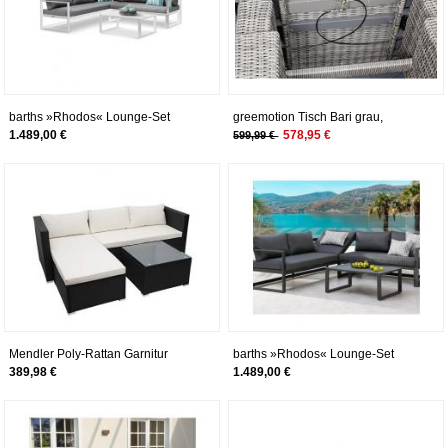
barths »Rhodos« Lounge-Set
greemotion Tisch Bari grau,
weiß/grau
Terassentisch mit Gasdruckfeder
1.489,00 €
578,95 €
599,99 €
stufenlos höhenverstellbar,
Esstisch mit Glasplatte, Lounge-
Tisch für 4 Personen, Gartenmöbel
aus Aluminumgestell und
Polyrattan, witterungsbeständig
Mendler Poly-Rattan Garnitur
barths »Rhodos« Lounge-Set
HWC-F57,
anthrazit 3-teilig
389,98 €
1.489,00 €
Balkon-/Garten-/Lounge-Set Sofa
Sitzgruppe ~ schwarz, Kissen
Creme