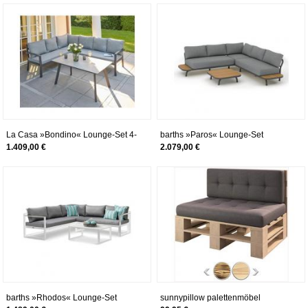
La Casa »Bondino« Lounge-Set 4-
barths »Paros« Lounge-Set
teilig anthrazit
anthrazit 2-teilig
1.409,00 €
2.079,00 €
barths »Rhodos« Lounge-Set
sunnypillow palettenmöbel