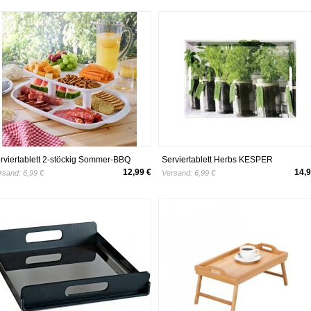
rviertablett 2-stöckig Sommer-BBQ
Serviertablett Herbs KESPER
silico
12,99 €
14,9
rsand:
6,99 €
Versand:
6,99 €