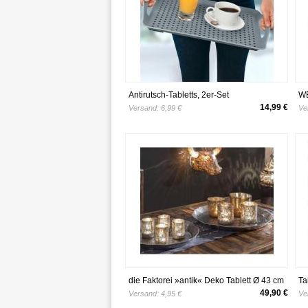
Antirutsch-Tabletts, 2er-Set
WE
Sc
14,99 €
Versand:
6,99 €
Ve
Sc
die Faktorei »antik« Deko Tablett Ø 43 cm
Ta
49,90 €
Versand:
4,95 €
Ve