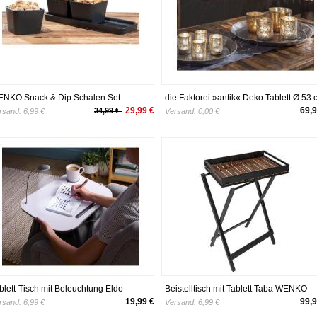
NKO Snack & Dip Schalen Set
die Faktorei »antik« Deko Tablett Ø 53 
hwarz matt, Tablett mit 3 x 300 ml
29,99 €
69,9
34,99 €
rsand:
6,99 €
Versand:
0,00 €
halen
blett-Tisch mit Beleuchtung Eldo
Beistelltisch mit Tablett Taba WENKO
19,99 €
99,9
rsand:
6,99 €
Versand:
6,99 €