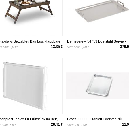
laxdays Betttablett Bambus, klappbare
Demeyere – 54753 Edelstahl Servier-
ine, erhöhter Rand, Frühstückstablett
Tablett
13,35 €
379,0
rsand:
0,00 €
Versand:
0,00 €
rs Bett, HBT: 22x64x31cm, dunkelbraun
ganplast Tablett für Frühstück im Bett,
Graef 0000010 Tablett Edelstahl für
nststoff, Weiß
Allesschneider, 240x180mm
28,41 €
11,9
rsand:
3,99 €
Versand:
0,00 €