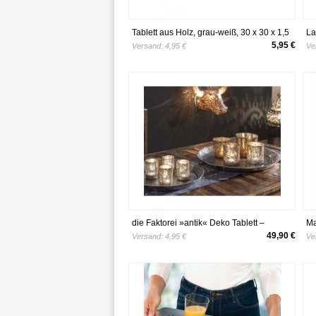
Tablett aus Holz, grau-weiß, 30 x 30 x 1,5
La
cm
80
5,95 €
Versand:
4,95 €
Ve
die Faktorei »antik« Deko Tablett –
Ma
erhältlich in 2 Ausführungen
Sm
49,90 €
Versand:
4,95 €
Ve