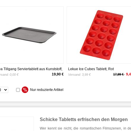
ea Tillgang Serviertablett aus Kunststoff,
Lekue Ice Cubes Tablett, Rot
 x 29 cm, grau, 5 Stück
19,90 €
9,4
17,99 €
rsand:
0,00 €
Versand:
3,99 €
Nur reduzierte Artikel
Schicke Tabletts erfrischen den Morgen
Wer kennt sie nicht, die romantischen Filmszenen, in d