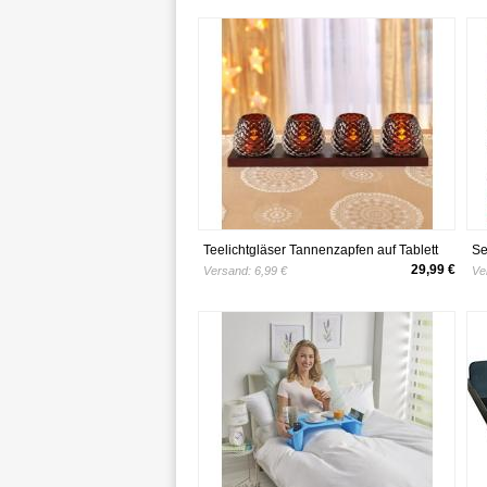
Teelichtgläser Tannenzapfen auf Tablett
Se
Eldo
Ba
29,99 €
Versand:
6,99 €
Ve