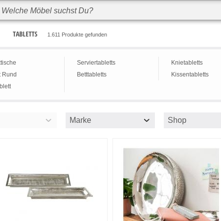
TABLETTS
1.611 Produkte gefunden
ttische
Serviertabletts
Knietabletts
t Rund
Betttabletts
Kissentabletts
blett
Marke
Shop