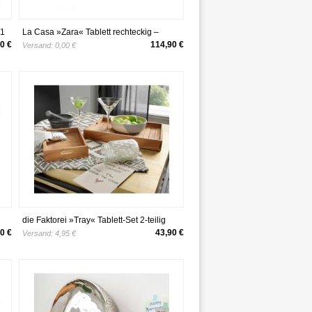
31
La Casa »Zara« Tablett rechteckig –
erhältlich in 2 Ausführungen
0 €
114,90 €
Versand:
0,00 €
die Faktorei »Tray« Tablett-Set 2-teilig
0 €
43,90 €
Versand:
4,95 €