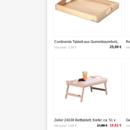
Continenta Tablett aus Gummibaumholz,
Re
Frühstückstablett, Holz-Serviertablett,
Be
25,99 €
Versand:
3,99 €
Ve
Servierbrett, rechteckig, Größe: 44 x 35 x
fü
5 cm
Zeller 24038 Betttablett, Kiefer, ca. 51 x
Gi
32 x 25 cm
Ku
16,82 €
17,99 €
Versand:
3,99 €
Ve