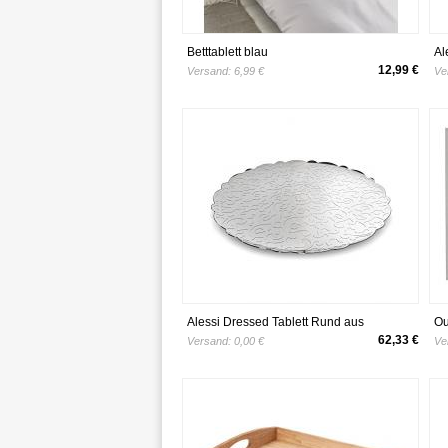
Betttablett blau
Al
Ed
12,99 €
Versand:
6,99 €
Ve
th
Alessi Dressed Tablett Rund aus
Ou
Edelstahl
Li
62,33 €
Versand:
0,00 €
Ve