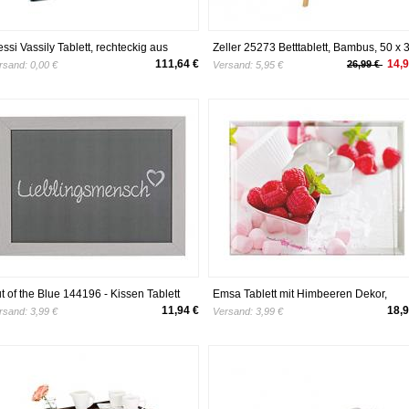
essi Vassily Tablett, rechteckig aus
Zeller 25273 Betttablett, Bambus, 50 x 
elstahl mit Griffen aus
x 21 cm
111,64 €
14,9
26,99 €
rsand:
0,00 €
Versand:
5,95 €
ermoplastischem Harz, schwarz
t of the Blue 144196 - Kissen Tablett
Emsa Tablett mit Himbeeren Dekor,
eblingsmensch, ca. 43 x 32,5 cm
Größe 50 x 37 cm, Classic, 517749
11,94 €
18,9
rsand:
3,99 €
Versand:
3,99 €