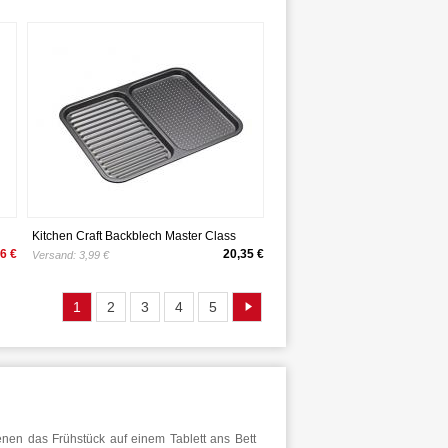
22x64x31cm, weiß
Kitchen Craft Backblech Master Class
39cmx31cm, Karbonstahl, Grau, 28 x 18 x
6 €
20,35 €
Versand:
3,99 €
18 cm
1
2
3
4
5
enen das Frühstück auf einem Tablett ans Bett