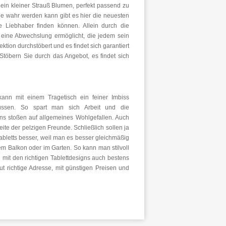
 ein kleiner Strauß Blumen, perfekt passend zu
Sie wahr werden kann gibt es hier die neuesten
re Liebhaber finden können. Allein durch die
d eine Abwechslung ermöglicht, die jedem sein
tion durchstöbert und es findet sich garantiert
Stöbern Sie durch das Angebot, es findet sich
ann mit einem Tragetisch ein feiner Imbiss
ssen. So spart man sich Arbeit und die
s stoßen auf allgemeines Wohlgefallen. Auch
ite der pelzigen Freunde. Schließlich sollen ja
abletts besser, weil man es besser gleichmäßig
em Balkon oder im Garten. So kann man stilvoll
mit den richtigen Tablettdesigns auch bestens
ut richtige Adresse, mit günstigen Preisen und