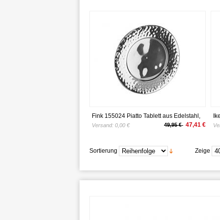
Fink 155024 Piatto Tablett aus Edelstahl,
Ik
Silber, 37 x 37 x 3 cm
37
47,41 €
49,95 €
Versand:
0,00 €
Ve
Sortierung
Zeige