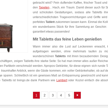
gebracht wird? Fein duftender Kaffee, frischer Toast und
den
Tapeten
... Hach, ein Traum. Damit dieser auch für 
und schicksten Gestaltungen, sodass alle Tabletts ih
unterschiedlichsten Tragevorrrichtungen und Griffe wir
perfektes
Tablett
zukommen lassen kann. Einmal die Kollek
ein wunderbares Stück für Ihre Sammlung an Geschirr. 
garantiert etwas passendes!
Mit Tabletts das feine Leben genießen
Wann immer also die Lust auf Leckereien erwacht, k
aufgetragen werden, ohne mehrmals laufen zu mü
wunderschönen
Tabletts
mit ihren bezaubernden Design
häftigen, zeigen Tabletts ihre starke Seite: So hat man immer alles außer Reichwe
n Partikeln verschmutzt werden. Apropos Getränke; für diese eignen sich runde T
 traumhafter Anblick, wenn die Gäste kommen, ein voller Getränkehalter, ob auf d
ge sparen. Schließlich ist ein gewisses Maß an Entspannung gewünscht und kann 
 Tabletts ist livingo.de dank Partnern wie
Lambert
oder Koziol einfach die absol
1
2
3
4
5