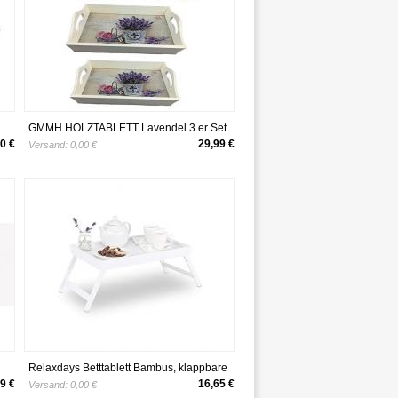
GMMH HOLZTABLETT Lavendel 3 er Set
LN47-4 SERVIERTABLETT
0 €
29,99 €
Versand:
0,00 €
BETTTABLETT TABLETT Holz
SERVIERPLATTE
Relaxdays Betttablett Bambus, klappbare
Beine, erhöhter Rand, Tablett zum
9 €
16,65 €
Versand:
0,00 €
Frühstücken & Servieren, HBT: