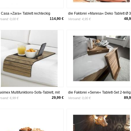
 Casa »Zara« Tablett rechteckig
die Faktorei »Maresa« Deko Tablett Ø 
x27x6 cm
cm
114,90 €
48,9
rsand:
0,00 €
Versand:
4,95 €
ximex Multifunktions-Sofa-Tablett, mit
die Faktorei »Serve« Tablett-Set 2-teilig
artphone- und Tablethalterung
29,99 €
89,9
rsand:
6,99 €
Versand:
0,00 €