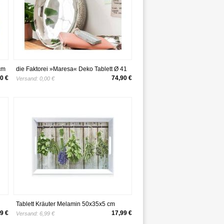
cm
die Faktorei »Maresa« Deko Tablett Ø 41
cm
0 €
74,90 €
Versand:
0,00 €
Tablett Kräuter Melamin 50x35x5 cm
ZELLER PRESENT
9 €
17,99 €
Versand:
6,99 €