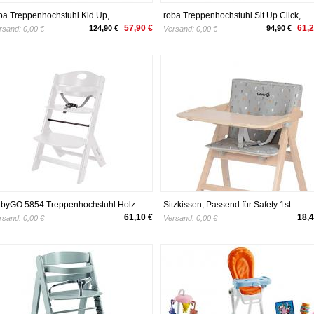
ba Treppenhochstuhl Kid Up,
roba Treppenhochstuhl Sit Up Click,
nderhochstuhl aus Massivholz,
mitwachsender Hochstuhl vom
57,90 €
61,2
124,90 €
94,90 €
rsand:
0,00 €
Versand:
0,00 €
iß/natur, mitwachsender Hochstuhl für
Babyhochstuhl bis zum Jugendstuhl,
bys und Kinder
innovativer Klickverschluss, Holz, weiß
byGO 5854 Treppenhochstuhl Holz
Sitzkissen, Passend für Safety 1st
s Buche Massiv - mitwachsend, weiß
Hochstuhl Nordik, warm Grey
61,10 €
18,4
rsand:
0,00 €
Versand:
0,00 €