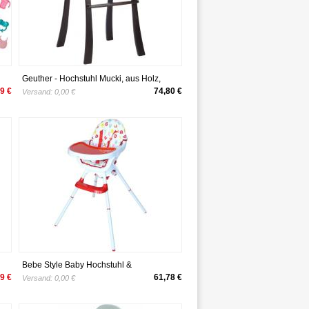
Geuther - Hochstuhl Mucki, aus Holz,
t)
stapelbar, stabiler Kinderstuhl, natur
9 €
74,80 €
Versand:
0,00 €
Bebe Style Baby Hochstuhl &
Kinderhochstuhl – 3in1 Babyhochstuhl,
9 €
61,78 €
Versand:
0,00 €
Babystuhl, Kinderstuhl & Kindersitz