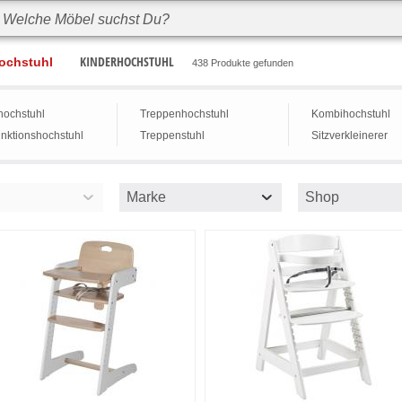
KINDERHOCHSTUHL
ochstuhl
438 Produkte gefunden
hochstuhl
Treppenhochstuhl
Kombihochstuhl
unktionshochstuhl
Treppenstuhl
Sitzverkleinerer
Marke
Shop