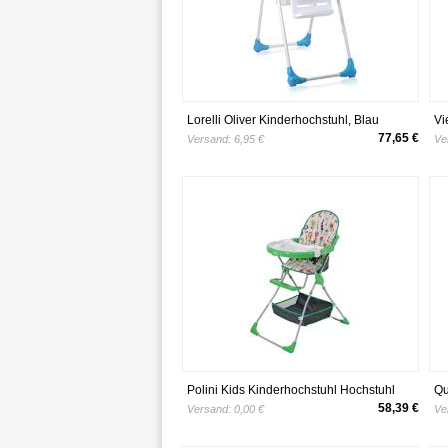
Lorelli Oliver Kinderhochstuhl, Blau
Vi
Ki
77,65 €
Versand:
6,95 €
Ve
Polini Kids Kinderhochstuhl Hochstuhl
Qu
Babystuhl mit Motiv, 1459-05
Ku
58,39 €
Versand:
0,00 €
Ve