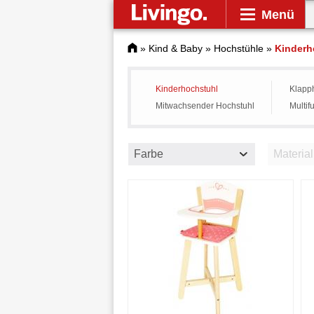
Menü
»
Kind & Baby
»
Hochstühle
»
Kinderh
Kinderhochstuhl
Klapp
Mitwachsender Hochstuhl
Multif
Farbe
Material