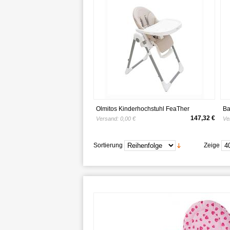
Olmitos Kinderhochstuhl FeaTher
Ba
Ho
147,32 €
Versand:
0,00 €
Ve
Ki
hö
zu
Sortierung
Zeige
Es