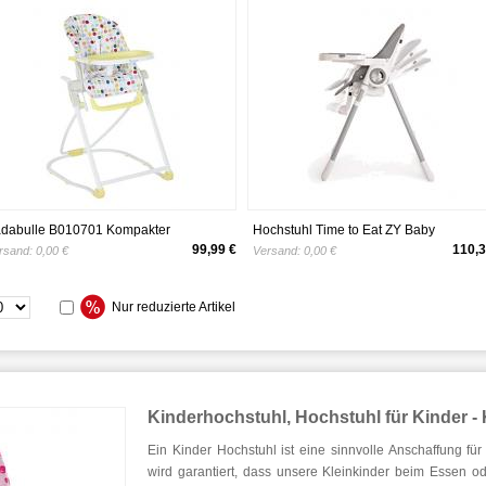
dabulle B010701 Kompakter
Hochstuhl Time to Eat ZY Baby
chstuhl, mitwachsender
verstellbar, 7 reguläre Höhen,
99,99 €
110,3
rsand:
0,00 €
Versand:
0,00 €
nderhochstuhl, Babyhochstuhl, 5-fach
herausnehmbares Tablett, 5
henverstellbar, einfach
Liegepositionen - Zippy (Grau)
sammenzuklappen, mit großem
Nur reduzierte Artikel
stisch, mehrfarbig
Kinderhochstuhl, Hochstuhl für Kinder 
Ein Kinder Hochstuhl ist eine sinnvolle Anschaffung fü
wird garantiert, dass unsere Kleinkinder beim Essen od