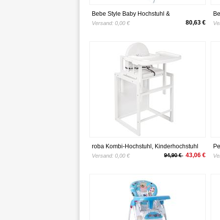
Bebe Style Baby Hochstuhl &
Be
Kinderhochstuhl – Multifunktionaller
Ki
80,63 €
Versand:
0,00 €
Ve
Babyhochstuhl, Babystuhl, Kinderstuhl &
Ba
Kindersitz mit 3 Sitzpositionen
Ki
roba Kombi-Hochstuhl, Kinderhochstuhl
Pe
mit Essbrett wandelbar zu Tisch & Stuhl,
Ki
43,06 €
94,90 €
Versand:
0,00 €
Ve
Holz Hochstuhl weiß, Sitz gepolstert Fox
Do
& Bunny