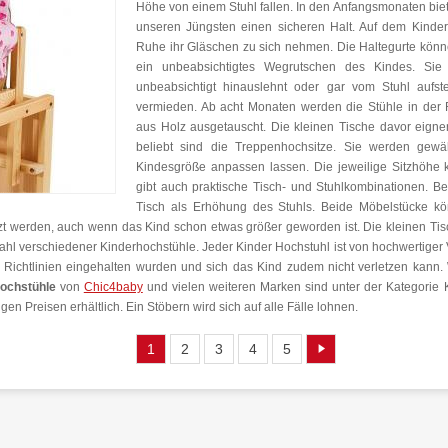
Höhe von einem Stuhl fallen. In den Anfangsmonaten bie
unseren Jüngsten einen sicheren Halt. Auf dem Kinder
Ruhe ihr Gläschen zu sich nehmen. Die Haltegurte könn
ein unbeabsichtigtes Wegrutschen des Kindes. Sie
unbeabsichtigt hinauslehnt oder gar vom Stuhl auf
vermieden. Ab acht Monaten werden die Stühle in der
aus Holz ausgetauscht. Die kleinen Tische davor eign
beliebt sind die Treppenhochsitze. Sie werden gewähl
Kindesgröße anpassen lassen. Die jeweilige Sitzhöhe ka
gibt auch praktische Tisch- und Stuhlkombinationen. Bei
Tisch als Erhöhung des Stuhls. Beide Möbelstücke kö
t werden, auch wenn das Kind schon etwas größer geworden ist. Die kleinen Tis
l verschiedener Kinderhochstühle. Jeder Kinder Hochstuhl ist von hochwertiger 
ten Richtlinien eingehalten wurden und sich das Kind zudem nicht verletzen kann
ochstühle
von
Chic4baby
und vielen weiteren Marken sind unter der Kategorie 
en Preisen erhältlich. Ein Stöbern wird sich auf alle Fälle lohnen.
1
2
3
4
5