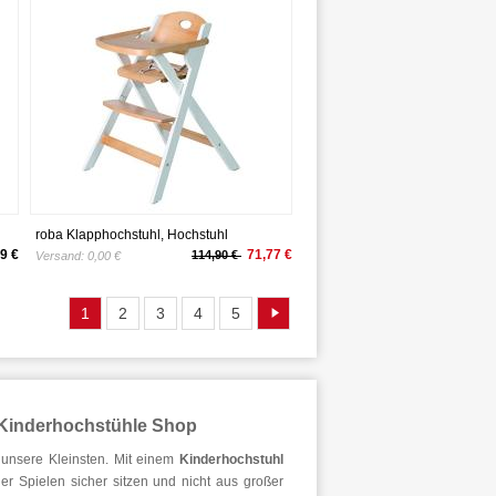
roba Klapphochstuhl, Hochstuhl
platzsparend klappbar, Baby- &
9 €
71,77 €
114,90 €
Versand:
0,00 €
Kinderhochstuhl Holz bicolor
1
2
3
4
5
- Kinderhochstühle Shop
r unsere Kleinsten. Mit einem
Kinderhochstuhl
er Spielen sicher sitzen und nicht aus großer