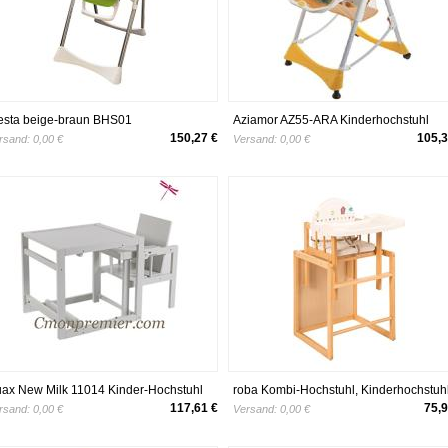
esta beige-braun BHS01
Aziamor AZ55-ARA Kinderhochstuhl
nderhochstuhl (Grün/Weiß)
Prima Pappa, orange
150,27 €
105,3
rsand:
0,00 €
Versand:
0,00 €
ax New Milk 11014 Kinder-Hochstuhl
roba Kombi-Hochstuhl, Kinderhochstuh
bus
mit Essbrett wandelbar zu Tisch & Stuhl
117,61 €
75,9
rsand:
0,00 €
Versand:
0,00 €
Holz Hochstuhl weiß, Sitz gepolstert Fo
& Bunny