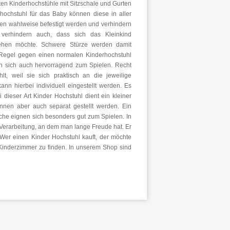
ten Kinderhochstühle mit Sitzschale und Gurten
hochstuhl für das Baby können diese in aller
en wahlweise befestigt werden und verhindern
 verhindern auch, dass sich das Kleinkind
stehen möchte. Schwere Stürze werden damit
 Regel gegen einen normalen Kinderhochstuhl
en sich auch hervorragend zum Spielen. Recht
t, weil sie sich praktisch an die jeweilige
nn hierbei individuell eingestellt werden. Es
 dieser Art Kinder Hochstuhl dient ein kleiner
nnen aber auch separat gestellt werden. Ein
che eignen sich besonders gut zum Spielen. In
Verarbeitung, an dem man lange Freude hat. Er
. Wer einen Kinder Hochstuhl kauft, der möchte
Kinderzimmer zu finden. In unserem Shop sind