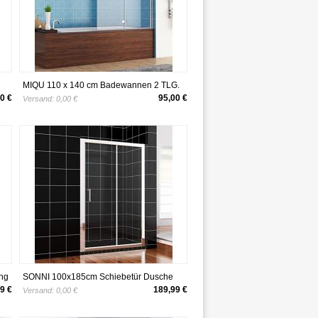
MIQU 110 x 140 cm Badewannen 2 TLG.
Faltwand Aufsatz 180° Duschwand
0 €
95,00 €
Versand:
0,00 €
Duschabtrennung Nano Glas
ng
SONNI 100x185cm Schiebetür Dusche
Klarglas Duschwand
9 €
189,99 €
Versand:
0,00 €