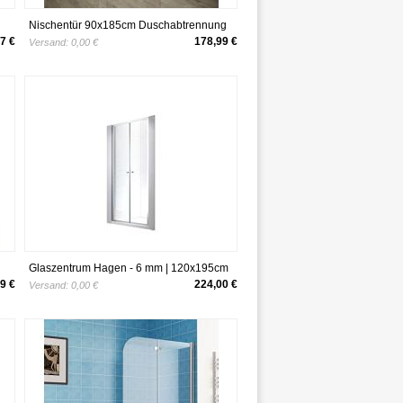
Nischentür 90x185cm Duschabtrennung
Duschtür Duschwand 5mm Nano
7 €
178,99 €
Versand:
0,00 €
Sicherheitsglas
Glaszentrum Hagen - 6 mm | 120x195cm
m
Nischen- | Pendeltür | Duchtür |
9 €
224,00 €
Versand:
0,00 €
Nischentür | Duschwand | Dusche |
Nischendusche | ESG-Klarglas