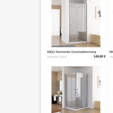
MIQU Nischentür Duschabtrennung
MI
Duschwand Dusche 180° Falttür Nano
Sc
149,00 €
Versand:
0,00 €
Ve
ESG 80 x 185 cm
Na