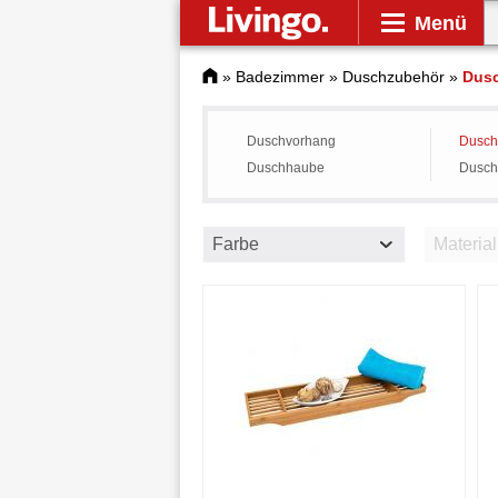
Menü
»
Badezimmer
»
Duschzubehör
»
Dus
Duschvorhang
Dusc
Duschhaube
Dusch
Farbe
Material