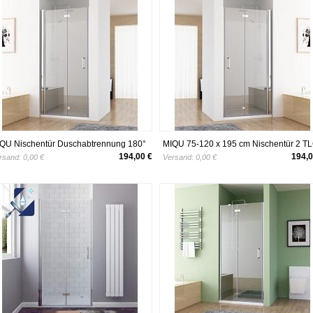
QU Nischentür Duschabtrennung 180°
MIQU 75-120 x 195 cm Nischentür 2 TL
hwingtür Falttür Duschwand Dusche
Faltwand Aufsatz Duschwand
194,00 €
194,0
rsand:
0,00 €
Versand:
0,00 €
no Echtglas 120 x 197 cm
Duschabtrennung (120cm)