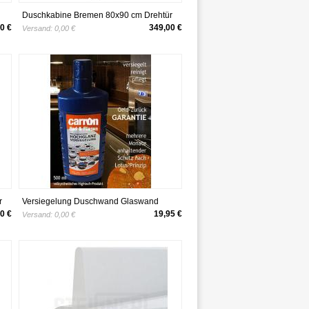
Duschkabine Bremen 80x90 cm Drehtür
Seitenwand Dusche Sicherheitsglas alu-
0 €
349,00 €
Versand:
0,00 €
natur Bremen vom Renovierungsprofi
r
Versiegelung Duschwand Glaswand
u-
Fliesen mit Lotus-Effekt
0 €
19,95 €
Versand:
0,00 €