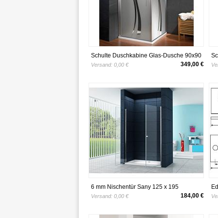
Schulte Duschkabine Glas-Dusche 90x90
Sc
5mm Stärke Drehtür und Seitenwand
x 
349,00 €
Versand:
0,00 €
Ve
chrom-optik Sicherheitsglas Liane
Gl
40
6 mm Nischentür Sany 125 x 195
Ed
cm/Nische Duschtür Duschkabine
Du
184,00 €
Versand:
0,00 €
Ve
Dusche Duschwand
Be