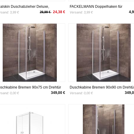
alskin Duschabzieher Deluxe,
FACKELMANN Doppelhaken für
aswischer inklusive flexiblem Halter,
Glasduschwand Tecno, Handtuchhalter
24,38 €
4,9
29,99 €
rsand:
3,99 €
Versand:
3,99 €
elstahl poliert
aus Edelstahl, Kleiderhaken zum
Einhängen in die Duschtür (Farbe:
Silber), Menge: 1 Stück
schkabine Bremen 90x75 cm Drehtür
Duschkabine Bremen 90x90 cm Drehtü
itenwand Dusche Sicherheitsglas alu-
Seitenwand Dusche Sicherheitsglas al
349,00 €
349,0
rsand:
0,00 €
Versand:
0,00 €
tur Bremen vom Renovierungsprofi
natur Bremen vom Renovierungsprofi