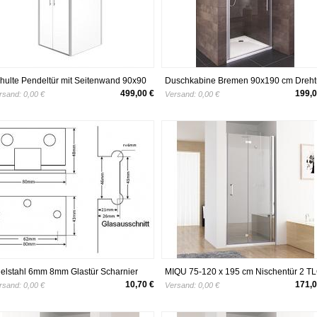
hulte Pendeltür mit Seitenwand 90x90
Duschkabine Bremen 90x190 cm Dreht
192 Duschwand Glas mit
Nische Dusche Sicherheitsglas alu-nat
499,00 €
199,0
rsand:
0,00 €
Versand:
0,00 €
asversiegelung Chrom Sicilia, 1 Stück,
vom Renovierungsprofi
56397002451
elstahl 6mm 8mm Glastür Scharnier
MIQU 75-120 x 195 cm Nischentür 2 TL
schtür Türbeschlag Türbeschläge
Faltwand Aufsatz Duschwand
10,70 €
171,0
rsand:
0,00 €
Versand:
0,00 €
schlag
Duschabtrennung (100cm)