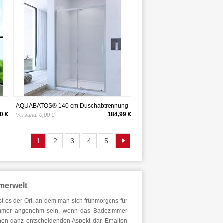
AQUABATOS® 140 cm Duschabtrennung
Duschtür Nischentür Schiebetür
0 €
184,99 €
Versand:
0,00 €
Duschwand 6mm ESG Glas Höhe 185 cm
1
2
3
4
5
merwelt
st es der Ort, an dem man sich frühmorgens für
h immer angenehm sein, wenn das Badezimmer
einen ganz entscheidenden Aspekt dar. Erhalten