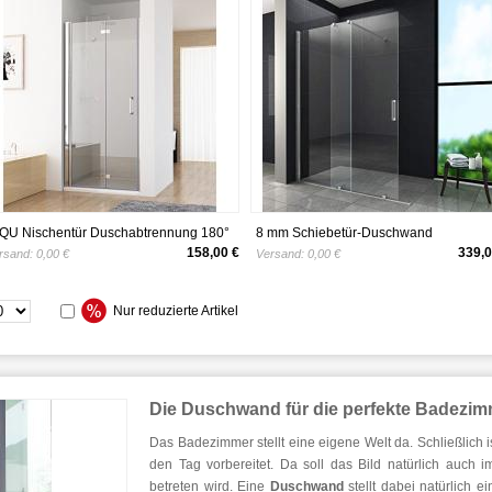
QU Nischentür Duschabtrennung 180°
8 mm Schiebetür-Duschwand
hwingtür Falttür Duschwand Dusche
TRAVERSO 160 x 200 cm
158,00 €
339,0
rsand:
0,00 €
Versand:
0,00 €
no Echtglas 75 x 197 cm
Nur reduzierte Artikel
Die Duschwand für die perfekte Badezim
Das Badezimmer stellt eine eigene Welt da. Schließlich i
den Tag vorbereitet. Da soll das Bild natürlich auc
betreten wird. Eine
Duschwand
stellt dabei natürlich 