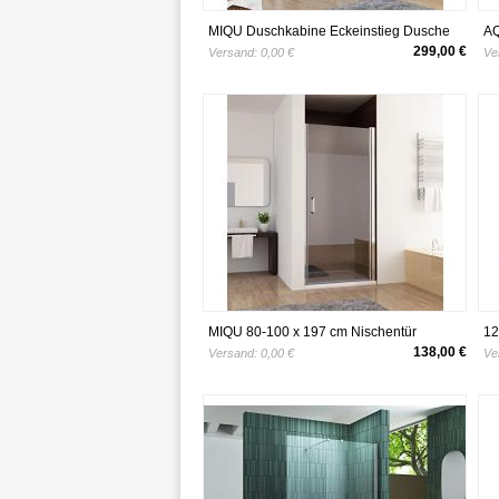
MIQU Duschkabine Eckeinstieg Dusche
AQ
Falttür 180º Duschwand
cm
299,00 €
Versand:
0,00 €
Ve
Duschabtrennung Nano Glas
Du
(100x75x197cm / ohne Duschtasse)
Si
Na
MIQU 80-100 x 197 cm Nischentür
12
Duschabtrennung Schwingtür
vo
138,00 €
Versand:
0,00 €
Ve
Duschwand Dusche Nano Glas Z (80cm)
Do
Si