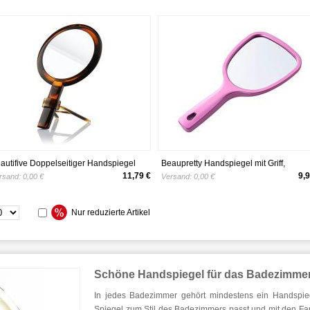
autifive Doppelseitiger Handspiegel
Beaupretty Handspiegel mit Griff,
t Griff Schminkspiegel Kosmetikspiegel
beidseitiger Kosmetikspiegel hinten 2-
11,79 €
9,9
rsand:
0,00 €
Versand:
0,00 €
iegel mit 1x / 7X Vergrößerung
fache und 3-fache Vergrößerung, runde
schspiegel für Zuhause und Reise
Spiegel (rosig)
ntage Elegante Bernsteinfarbe
Nur reduzierte Artikel
Schöne Handspiegel für das Badezimme
In jedes Badezimmer gehört mindestens ein Handspiege
Spiegel zum Stil des Badezimmers passt und mit den Far