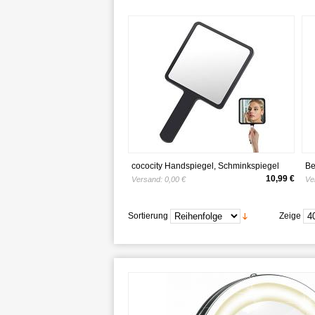
Werkzeuge Zum Haare Schneiden und
Beauty (1 Pack)
cococity Handspiegel, Schminkspiegel
Be
mit Griff Schwarze Kosmetikspiegel
mi
10,99 €
Versand:
0,00 €
Ve
Portable Frisierspiegel Wandspiegel für
Sp
Make-up, Haare schneiden, Rasieren
Ti
(9x16cm)
Vi
Sortierung
Zeige