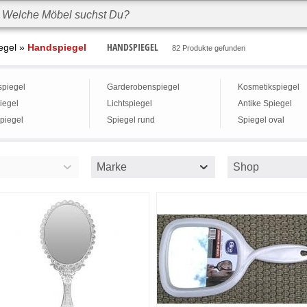
HANDSPIEGEL
egel
»
Handspiegel
82 Produkte gefunden
spiegel
Garderobenspiegel
Kosmetikspiegel
iegel
Lichtspiegel
Antike Spiegel
piegel
Spiegel rund
Spiegel oval
Marke
Shop