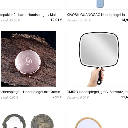
mpakter faltbarer Handspiegel / Make-
XIAOSHIGUANGGAO Handspiegel in
-Spiegel mit zwei Seiten von 15-facher
Herzform blau
12,01 €
14,9
rsand:
15,58 €
Versand:
14,91 €
rgrößerung und echter Sicht, 12,7 cm
nder Reisespiegel
schenspiegel | Handspiegel mit Gravur
OMIRO Handspiegel, groß, Schwarz, mi
Farbe Rosègold
Griff, 16,3 cm B x 24,6 cm L XL Pack -1
32,99 €
11,6
rsand:
0,00 €
Versand:
0,00 €
schwarz