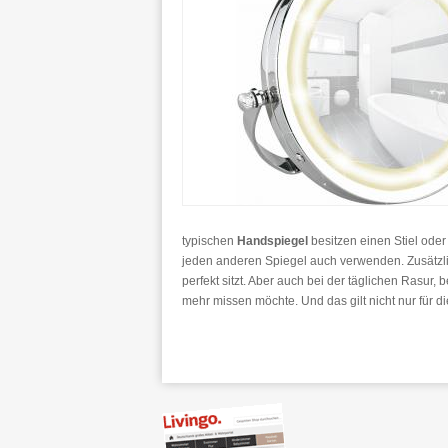
typischen
Handspiegel
besitzen einen Stiel oder
jeden anderen Spiegel auch verwenden. Zusätzli
perfekt sitzt. Aber auch bei der täglichen Rasur, 
mehr missen möchte. Und das gilt nicht nur für 