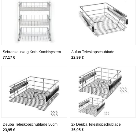
Schubladeneinsätze für
Küchenschrank
Schrankauszug Korb Kombisystem
Aufun Teleskopschublade
für 50er Schrank, 3 etagig
Ausziehbare Schrankauszug
77,17 €
22,99 €
Ablage Küchenschublade Regal
Schlafzimmerschublade Küchen
Korbauszug (für 40cm Schränke)
Deuba Teleskopschublade 50cm
2x Deuba Teleskopschublade
Schrankbreite Küchenschublade
Küchenschublade 40cm
23,95 €
35,95 €
Korbauszug Schrankauszug
Schrankbreite Korbauszug