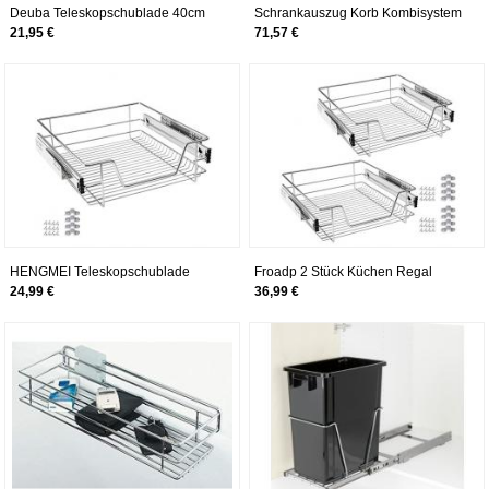
Deuba Teleskopschublade 40cm
Schrankauszug Korb Kombisystem
Schrankbreite Küchenschublade
für 30er Schrank, 3 etagig
21,95 €
71,57 €
Korbauszug Schrankauszug
Werkstattschublade
HENGMEI Teleskopschublade
Froadp 2 Stück Küchen Regal
Schrankauszug Ausziehbare
Teleskopschublade
24,99 €
36,99 €
Ablage Küchenschublade Küchen
Schlafzimmerschublade
Regal Korbauszug
Schrankauszug Ausziehbare
Schlafzimmerschublade (50cm)
Ablage Geeignet für 50cm
Schränke(Tatsächliche Breite
47cm)