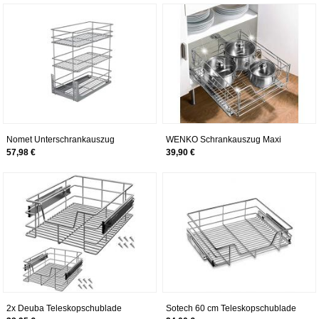
Werkstattschublade
Schrankauszug
Werkstattschublade
Nomet Unterschrankauszug
WENKO Schrankauszug Maxi
Korbauszug Schrankauszug mit 3
Auszug Ausziehbare Ablage
57,98 €
39,90 €
Körben | 200 mm Schrankbreite |
Küchenmöbel Wenko
Chrom | Mit Fronthalter | Zur
Bodenmontage (Schrankbreite 200
mm)
2x Deuba Teleskopschublade
Sotech 60 cm Teleskopschublade