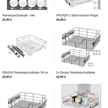
Teleskopschublade - inkl.
FROADP 2 Stück Küchen Regal
Schienen, für Schrankbreite 30 40
Teleskopschublade
25,95 €
40,99 €
50 oder 60 cm, verchromt, Setwahl
Schlafzimmerschublade
- Küchenschublade, Schublade,
Schrankauszug Ausziehbare
Korbauszug, Schrankauszug,
Ablage (60cm)
Schubladeneinsätze für
Küchenschrank
ONVAYA Teleskopschublade 39 cm
2x Deuba Teleskopschublade
| Schrankauszug | Korbauszug |
60cm Küchenschublade
24,95 €
42,95 €
Korbschublade für die Küche
Korbauszug Schrankauszug
Werkstattschublade