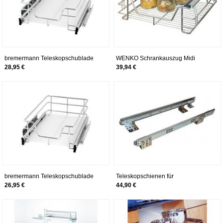
bremermann Teleskopschublade
WENKO Schrankauszug Midi
für 45 cm Schrank mit
Auszug Ausziehbare Ablage
28,95 €
39,94 €
Einlegeboden Küchenschublade
Küchenmöbel Wenko
(Chrom)
bremermann Teleskopschublade
Teleskopschienen für
für 40 cm Schrank mit
Schrankinnenauszug 300 mm
26,95 €
44,90 €
Einlegeboden Küchenschublade
Schrankauszug zum Nachrüsten
(Chrom)