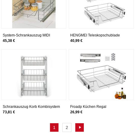
System-Schrankauszug MIDI
HENGMEI Teleskopschublade
HxBxT: 18,5 x 50 x 40 cm
Schrankauszug Ausziehbare
45,38 €
40,99 €
Ablage Küchenschublade Küchen
Regal Korbauszug
Schlafzimmerschublade (2X60cm)
Schrankauszug Korb Kombisystem
Froadp Küchen Regal
für 40er Schrank, 3 etagig
Teleskopschublade
73,81 €
26,99 €
Schlafzimmerschublade
Schrankauszug Ausziehbare
Ablage Geeignet für 60cm
1
2
Schränke(Tatsächliche Breite