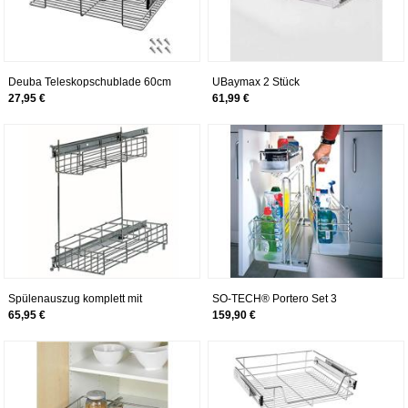
Deuba Teleskopschublade 60cm
UBaymax 2 Stück
Schrankbreite Küchenschublade
Einbauschublade
27,95 €
61,99 €
Korbauszug Schrankauszug
Teleskopschublade 60 cm Breite,
Werkstattschublade
Stahl Korbauszug Küchenschrank
Drahtkörbe, Schrankauszug
Schlafzimmerschränke Vollauszug
Spülenauszug komplett mit
SO-TECH® Portero Set 3
Führung Küchen Schrankauszug
Küchenauszug Schrankauszug
65,95 €
159,90 €
Silbermetallic *517923
Putzmittelauszug Bodenmontage