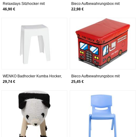
Relaxdays Sitzhocker mit
Bieco Aufbewahrungsbox mit
Stauraum, HxBxT: 42 x 40,5 x 40,5
Deckel Kinder Prinzessin, faltbar,
46,90 €
22,98 €
cm, Aufbewahrungsbox, Leinen
Sitzhocker mit Sitzgelegenheit, und
Optik, Stoff, grau
Polsterung, Spielzeugkiste mit
Stauraum, Sitztruhe, Jungen &
Mädchen, 66 L, Belastbar bis 80
Kg, rosa
WENKO Badhocker Kumba Hocker,
Bieco Aufbewahrungsbox mit
Sitzhocker, Wohnhocker,
Deckel Kinder Feuerwehr, faltbar,
29,74 €
25,45 €
Polypropylen, Weiß, 32 x 38 x 47
Sitzhocker mit Sitzgelegenheit, und
cm
Polsterung, Spielzeugkiste mit
Stauraum, Sitztruhe, Jungen &
Mädchen, 46 L, Belastbar bis 80
Kg, rot