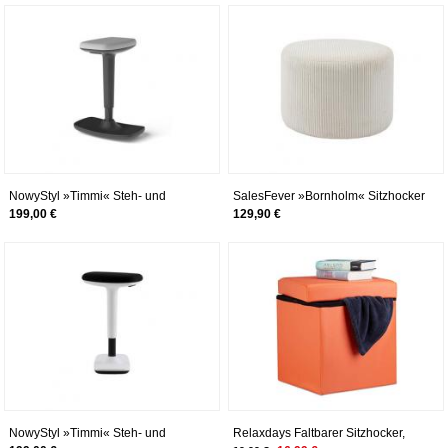
NowyStyl »Timmi« Steh- und
SalesFever »Bornholm« Sitzhocker
Sitzhocker grau/schwarz grau /
aus Cord beige
199,00 €
129,90 €
schwarz
NowyStyl »Timmi« Steh- und
Relaxdays Faltbarer Sitzhocker,