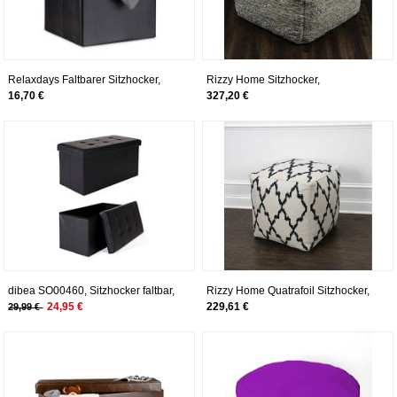
Relaxdays Faltbarer Sitzhocker,
Rizzy Home Sitzhocker,
HxBxT: 38 x 38 x 38 cm,
quadratisch, naturfarben
16,70 €
327,20 €
Aufbewahrungsbox, Sitzwürfel,
Kunstleder, Fußablage, schwarz
dibea SO00460, Sitzhocker faltbar,
Rizzy Home Quatrafoil Sitzhocker,
Lederimitat, 80 L, Bank 76 x 38 x
quadratisch, elfenbeinfarben
24,95 €
229,61 €
29,99 €
38 cm schwarz, Max 300 kg