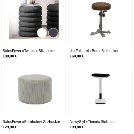
SalesFever »Twister« Sitzhocker –
die Faktorei »Ben« Sitzhocker
erhältlich in 2 Farben
109,90 €
169,00 €
SalesFever »Bornholm« Sitzhocker
NowyStyl »Timmi« Steh- und
aus Cord hellgrau
Sitzhocker schwarz/weiß
129,90 €
199,00 €
schwarz/weiß