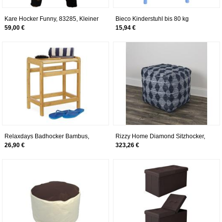
Kare Hocker Funny, 83285, Kleiner
Bieco Kinderstuhl bis 80 kg
runder Sitzhocker, Grauer
belastbar, stapelbar & kippsicher |
59,00 €
15,94 €
Flauschiger Bezug mit
Für Innen und Außen | Kinder Stuhl
aufgenähtem Panda-Gesicht, süßer
| Sitzbank Kinder | Stuhl Kleinkind |
Schemel für Kinderzimmer (HxBxT)
Kindertisch mit Stühle | Sitzhocker
35 x 40 x 27 cm, 100% Polyester,
Kinder | Safety 1st
Schwarz, Weiß
Relaxdays Badhocker Bambus,
Rizzy Home Diamond Sitzhocker,
natürliche Optik, Sitzhocker für
quadratisch, Indigo
26,90 €
323,26 €
Garderobe, Blumenhocker, HBT:
50,5 x 41,5 x 29,5 cm, natur