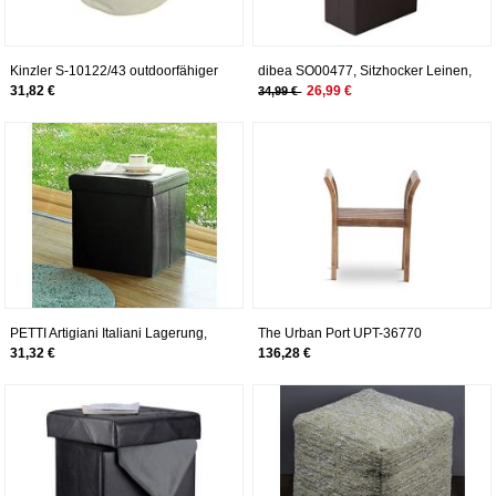
Kinzler S-10122/43 outdoorfähiger
dibea SO00477, Sitzhocker Leinen,
Sitzhocker rund, ca. Ø53 x H32 cm,
Sitzbank mit Klappdeckel, 76 x 38 x
31,82 €
26,99 €
34,99 €
2-farbig, braun
38 cm, braun
PETTI Artigiani Italiani Lagerung,
The Urban Port UPT-36770
Baul, Sitzhocker, Lagerung, 38 x 38
Sitzhocker, Kolonial
31,32 €
136,28 €
x 38 cm, Schwarz