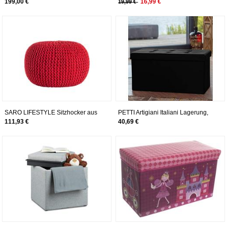
Sitzhocker schwarz/weiß
Sitzcube mit Stauraum, Fußablage,
199,00 €
16,99 €
19,99 €
Sitzwürfel aus Kunstleder, HBT 38 x
38 x 38 cm, orange
SARO LIFESTYLE Sitzhocker aus
PETTI Artigiani Italiani Lagerung,
Baumwolle, gedrehtes Seil 20 x 14
Baul, Sitzhocker,
111,93 €
40,69 €
rot
Aufbewahrungsbox, 78 x 38 x 38
cm, Schwarz, 76 x 38 x 38 cm