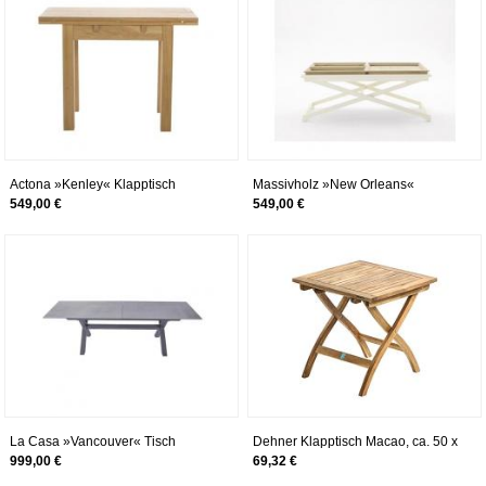
Actona »Kenley« Klapptisch
Massivholz »New Orleans«
Klapptisch
549,00 €
549,00 €
La Casa »Vancouver« Tisch
Dehner Klapptisch Macao, ca. 50 x
ausziehbar 200/260x76x100 cm
50 x 50 cm, FSC Akazienholz, natur
999,00 €
69,32 €