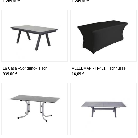
160/210x75x90 cm
120/160x75x80 cm
1.289,00 €
1.249,00 €
La Casa »Sondrino« Tisch
VELLEMAN - FP411 Tischhusse
ausziehbar
Strech Husse für rechteckige
939,00 €
16,09 €
Tische Gartentische Klapptisch
176262