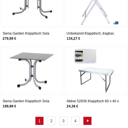
Siena Garden Klapptisch Sola
Unbekannt Klapptisch, tragbar,
120x80cm silber
extra leicht
279,99 €
134,27 €
Siena Garden Klapptisch Sola
Aktive 52836 Klapptisch 60 x 40 x
80x80cm silber
40 cm, weiß
199,99 €
24,38 €
1
2
3
4