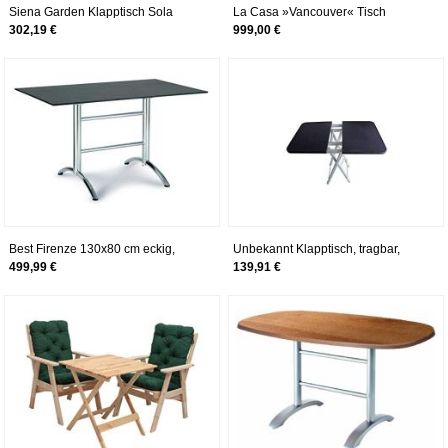
Siena Garden Klapptisch Sola
La Casa »Vancouver« Tisch
160x90cm silber
ausziehbar
302,19 €
999,00 €
Best Firenze 130x80 cm eckig,
Unbekannt Klapptisch, tragbar,
Silber/Marmor Klapptisch, 80 x 130
Expo, 75 x 50 x 71
499,99 €
139,91 €
x 73 cm