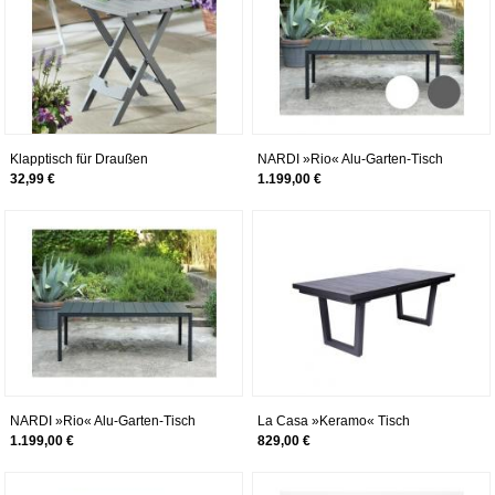
Klapptisch für Draußen
NARDI »Rio« Alu-Garten-Tisch
Gainsborough
ausziehbar 140 cm / anthrazit
32,99 €
1.199,00 €
NARDI »Rio« Alu-Garten-Tisch
La Casa »Keramo« Tisch
ausziehbar – erhältlich in 3 Farben
ausziehbar 200/260x76x100 cm
1.199,00 €
829,00 €