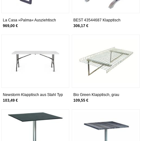
La Casa »Palma« Ausziehtisch
BEST 43544687 Klapptisch
Maestro oval 146 x 94 cm, silber /
969,00 €
306,17 €
Acantus
Newstorm Klapptisch aus Stahl Typ
Bio Green Klapptisch, grau
Koffer OSKAR180, Umschlag weiß
103,49 €
109,55 €
Struktur dunkelgrau