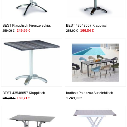
BEST Klapptisch Firenze eckig,
BEST 43548557 Klapptisch
silber/ardesia, 80 x 80 x 73 cm,
Maestro quadratisch 80 x 80 cm,
249,99 €
166,84 €
259,00 €
235,00 €
43558885
Anthrazit/Tempera
BEST 43548857 Klapptisch
barths »Palazzo« Ausziehtisch –
Maestro quadratisch 80 x 80 cm,
erhältlich in 2 Größen
180,71 €
1.249,00 €
235,00 €
Silber/Tempera