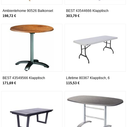
Ambientehome 90526 Balkonset
BEST 43544666 Klapptisch
verstellbarer Hochlehner Stuhl
Maestro oval 146 x 94 cm,
198,72 €
303,79 €
Varberg inkl. grüne Kissen und
silber/Pinie
Klapptisch natur 65x65 cm 5-teilig
BEST 43549566 Klapptisch
Lifetime 80367 Klapptisch, 6
Maestro rund, Durchmesser 90 cm,
Standfüße (1,8 m), granitweiß
171,69 €
115,53 €
anthrazit/Pinie