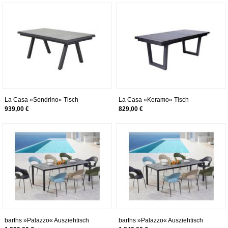
La Casa »Sondrino« Tisch
La Casa »Keramo« Tisch
ausziehbar 200/260x76x100 cm
ausziehbar
939,00 €
829,00 €
barths »Palazzo« Ausziehtisch
barths »Palazzo« Ausziehtisch