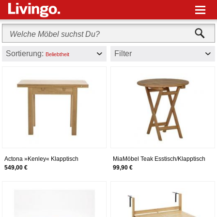
M
Sortierung:
Filter
Beliebtheit
Actona »Kenley« Klapptisch
MiaMöbel Teak Esstisch/Klapptisch
100x75x90 cm
rund 70x70cm Massivholz Teak
549,00 €
99,90 €
Modern