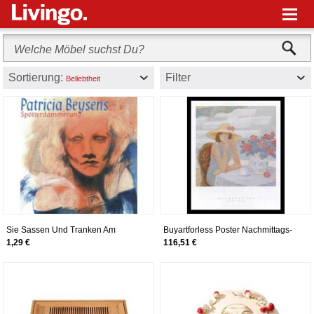
M
Sortierung:
Filter
Beliebtheit
Sie Sassen Und Tranken Am
Buyartforless Poster Nachmittags-
Teetisch
George Xiong, gerahmt, abstrakte
1,29 €
116,51 €
Figurative Frau sitzt am Tisch mit
Tee- und Blumentopf, Weiß