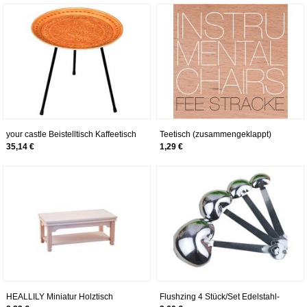
Leder für den Desktop-Teetisch,
Balkon Teetisch Couchtisch, 9
Organizer mit 5 Fächern für
Farben Pink
Kleinigkeiten, Telefon, Kosmetik
your castle Beistelltisch Kaffeetisch
Teetisch (zusammengeklappt)
Teetisch aus Metall mit
35,14 €
1,29 €
Emaillebeschichtung in
orientalisch-indischem Stil Farbe:
Terracotta, 42x42 cm
HEALLILY Miniatur Holztisch
Flushzing 4 Stück/Set Edelstahl-