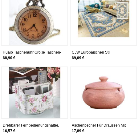
Huaib Taschenuhr Große Taschen-
CJW Europäischen Stil
Uhr Steampunk Bronze Glas
Wohnzimmer Teppich Home
68,90 €
69,09 €
Teetisch Strickjacke-Kette Halskette
Schlafzimmer Teppich American
der Frau zum Mann Shi Yinghuai
Full Carpet teetisch Teppich
Uhr
Teppich Nordic (Color : D, Größe :
4.6X6.5)
Drehbarer Fernbedienungshalter,
Aschenbecher Für Draussen Mit
multifunktionaler
Deckel Kleiner Vintage Keramik
16,57 €
17,89 €
Aufbewahrungskoffer aus PU-
Windaschenbecher Für Bistro