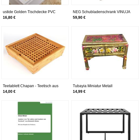
ustide Golden Tischdecke PVC
NEG Schubladenschrank VINUJA
Gold Pailletten Tischdecke
(Dunkelbraun) 3-TLG.
16,80 €
59,90 €
Romantic Floral Einwegtischdecke
Nachttisch/Kommode/Teetisch aus
Wasserdicht Overlays für Tee Tisch,
Echtholz (Paulownia)
Vinyl, golden1, 23.6X47.24
Teetablett Chapan - Teetisch aus
Tubayia Miniatur Metall
Bambus für chinesische
Chinesische Teetisch Couchtisch
14,00 €
14,99 €
Teezeremonie Gong Fu Cha
Möbel 1:12 Puppenhaus Zubehör
(30x30 cm)