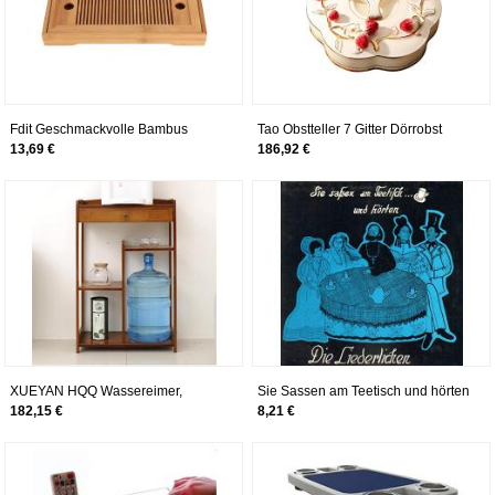
Fdit Geschmackvolle Bambus
Tao Obstteller 7 Gitter Dörrobst
japanischen/chinesischen Gongfu
Teetisch Keramik Keksdose
13,69 €
186,92 €
Tee Tisch, Serviertablett Box
Haushalt Imbiss-Platte Melone Box
Reservoir Drainage Typ für
Teehaus Home Office
XUEYAN HQQ Wassereimer,
Sie Sassen am Teetisch und hörten
Getränkehalter, Bambus, Ablage für
[Vinyl LP]
182,15 €
8,21 €
Tee, Massivholz, Wohnzimmer,
einfache Aufbewahrung, Teetisch
seitlich